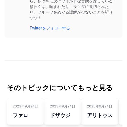
ら、私は常に次のワイルドな冒険を探している...
願わくば、噛まれたり、ラクダに裏切られた
り、フルーツをめぐる誤解が少ないことを祈り
つつ！
Twitterをフォローする
そのトピックについてもっと見る
2023年9月24日
2023年9月24日
2023年9月24日
2
ファロ
ドザウジ
アリトゥス