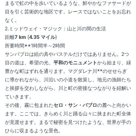
まるで虹の中を歩いているような、鮮やかなファサードが
目を引く芸術的な地区です。レースではないことをお忘れ
なく。
2.ミッドウェイ・マジック：山と川の間の生活
距離
7 km
(
4.35 マイル
)
所要時間**1時間半～2時間
サンパブロは絵の具やパステルだけではありません。2つ
目の道は、希望の光、
平和のモニュメント
から始まり、緑
豊かな町はずれを通ります。マグダレナ川**のせせらぎ
に導かれながら、川沿いの小道を散策し、地元の漁師たち
と挨拶を交わしながら、川と町の密接なつながりを紐解い
ていきます。
その後、霧に包まれた
セロ・サン・パブロ
の麓へと向かい
ます。ここでは、きらめく川と踊る山々に挟まれた町全体
が見渡せます。まるで秘密を見つけたような、世界が手の
ひらに収まるような景色。