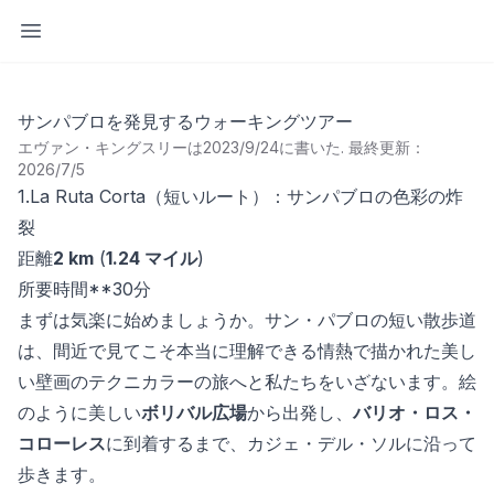
サイドバーを開く
サンパブロを発見するウォーキングツアー
エヴァン・キングスリーは2023/9/24に書いた
.
最終更新：
2026/7/5
1.La Ruta Corta（短いルート）：サンパブロの色彩の炸
裂
距離
2 km
(
1.24 マイル
)
所要時間**30分
まずは気楽に始めましょうか。サン・パブロの短い散歩道
は、間近で見てこそ本当に理解できる情熱で描かれた美し
い壁画のテクニカラーの旅へと私たちをいざないます。絵
のように美しい
ボリバル広場
から出発し、
バリオ・ロス・
コローレス
に到着するまで、カジェ・デル・ソルに沿って
歩きます。