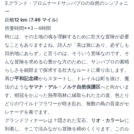
3.グランド・プロムナードサンパブロの自然のシンフォニ
ー
距離
12 km
(
7.46 マイル
)
所要時間**3～4時間
時には、その土地の魂を理解するために壮大な冒険が必要
なこともありますよね。詩人が「美は旅にあり、必ずしも
目的地にあらず」と言うのは、そういう意味なのです。そ
んな冒険を求める心豊かな方のために、サンパブロの素晴
らしさを細部まで探求する壮大なルートに乗り出します。
再び
平和記念碑
からスタートし、トレイルは町を抜け、魔
法のような
サマナ・デル・ノルテ自然保護区
へと向かいま
す。樹冠をかぶった熱帯雨林に縁取られた土の道、色とり
どりのワイルドフラワーが咲き乱れ、無数の鳥の音楽がセ
レナーデを奏でます。
グランドフィナーレは？隠された宝石、
リオ・カラーレ
に
到着し、そこで涼みながら冒険を締めくくります。このル