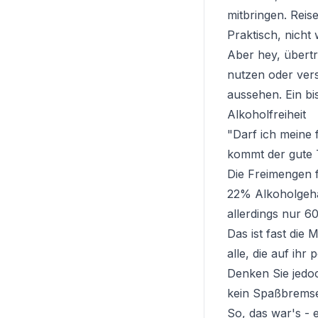
mitbringen. Reis
Praktisch, nicht
Aber hey, übertr
nutzen oder ver
aussehen. Ein bi
Alkoholfreiheit
"Darf ich meine 
kommt der gute T
Die Freimengen f
22% Alkoholgehal
allerdings nur 6
Das ist fast die
alle, die auf ih
Denken Sie jedoc
kein Spaßbremse
So, das war's - 