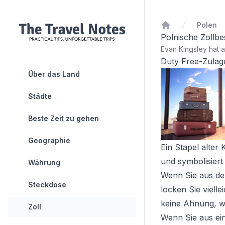
Polen
Startseite
Polnische Zollb
Evan Kingsley hat 
Duty Free-Zulag
Über das Land
Städte
Beste Zeit zu gehen
Geographie
Ein Stapel alter
und symbolisiert
Währung
Wenn Sie aus dem
Steckdose
locken Sie viell
keine Ahnung, was
Zoll
Wenn Sie aus ei