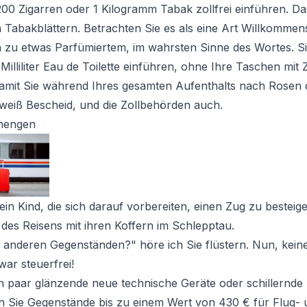
200 Zigarren oder 1 Kilogramm Tabak zollfrei einführen. Das
n Tabakblättern. Betrachten Sie es als eine Art Willkomme
zu etwas Parfümiertem, im wahrsten Sinne des Wortes. 
illiliter Eau de Toilette einführen, ohne Ihre Taschen mit 
amit Sie während Ihres gesamten Aufenthalts nach Rosen 
weiß Bescheid, und die Zollbehörden auch.
imengen
ein Kind, die sich darauf vorbereiten, einen Zug zu besteig
des Reisens mit ihren Koffern im Schlepptau.
it anderen Gegenständen?" höre ich Sie flüstern. Nun, ke
war steuerfrei!
in paar glänzende neue technische Geräte oder schillern
 Sie Gegenstände bis zu einem Wert von 430 € für Flug- 