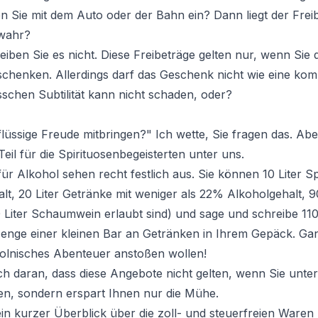
en Sie mit dem Auto oder der Bahn ein? Dann liegt der Frei
 wahr?
eiben Sie es nicht. Diese Freibeträge gelten nur, wenn Sie 
schenken. Allerdings darf das Geschenk nicht wie eine ko
sschen Subtilität kann nicht schaden, oder?
flüssige Freude mitbringen?" Ich wette, Sie fragen das. Abe
eil für die Spirituosenbegeisterten unter uns.
ür Alkohol sehen recht festlich aus. Sie können 10 Liter Sp
t, 20 Liter Getränke mit weniger als 22% Alkoholgehalt, 9
0 Liter Schaumwein erlaubt sind) und sage und schreibe 110
 Menge einer kleinen Bar an Getränken in Ihrem Gepäck. Ga
r polnisches Abenteuer anstoßen wollen!
h daran, dass diese Angebote nicht gelten, wenn Sie unter 1
n, sondern erspart Ihnen nur die Mühe.
ein kurzer Überblick über die zoll- und steuerfreien Waren