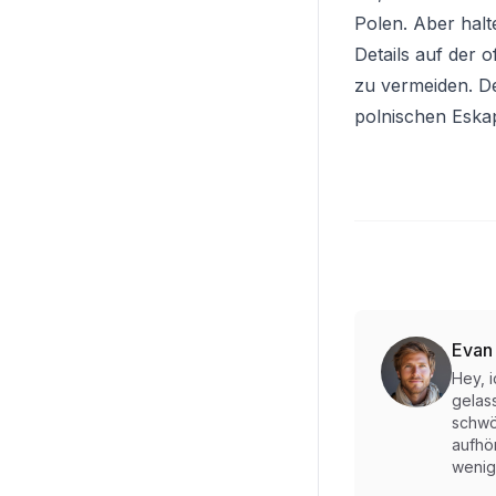
Polen. Aber halte
Details auf der 
zu vermeiden. De
polnischen Eska
Evan
Hey, 
gelas
schwö
aufhö
wenig