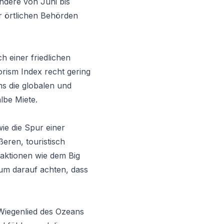
dere von Juni bis
 örtlichen Behörden
h einer friedlichen
orism Index recht gering
ns die globalen und
lbe Miete.
ie die Spur einer
eren, touristisch
raktionen wie dem Big
um darauf achten, dass
 Wiegenlied des Ozeans