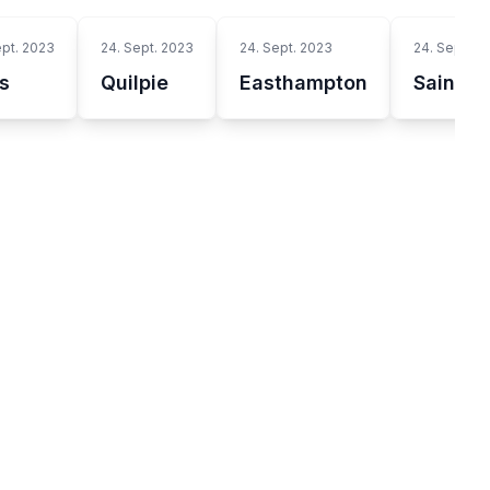
ept. 2023
24. Sept. 2023
24. Sept. 2023
24. Sept. 2
is
Quilpie
Easthampton
Saint-B