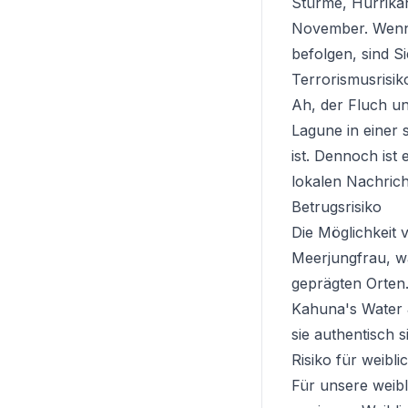
Stürme, Hurrika
November. Wenn 
befolgen, sind Si
Terrorismusrisik
Ah, der Fluch un
Lagune in einer 
ist. Dennoch ist
lokalen Nachrich
Betrugsrisiko
Die Möglichkeit 
Meerjungfrau, wa
geprägten Orten.
Kahuna's Water 
sie authentisch s
Risiko für weibl
Für unsere weibl