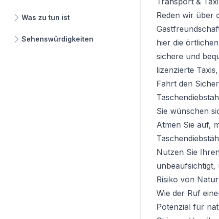
Transport & Taxi
Reden wir über d
Was zu tun ist
Gastfreundschaft
Sehenswürdigkeiten
hier die örtliche
sichere und beq
lizenzierte Taxi
Fahrt den Sicher
Taschendiebstahl
Sie wünschen si
Atmen Sie auf, me
Taschendiebstäh
Nutzen Sie Ihre
unbeaufsichtigt,
Risiko von Natu
Wie der Ruf eine
Potenzial für na