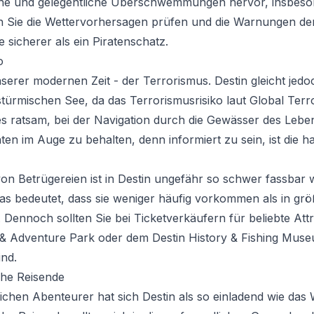
ne und gelegentliche Überschwemmungen hervor, insbeson
Sie die Wettervorhersagen prüfen und die Warnungen der
e sicherer als ein Piratenschatz.
o
serer modernen Zeit - der Terrorismus. Destin gleicht jedoc
stürmischen See, da das Terrorismusrisiko laut Global Terr
 es ratsam, bei der Navigation durch die Gewässer des Lebe
ten im Auge zu behalten, denn informiert zu sein, ist die ha
von Betrügereien ist in Destin ungefähr so schwer fassbar w
s bedeutet, dass sie weniger häufig vorkommen als in größ
 Dennoch sollten Sie bei Ticketverkäufern für beliebte Att
& Adventure Park oder dem Destin History & Fishing Muse
ind.
iche Reisende
ichen Abenteurer hat sich Destin als so einladend wie das