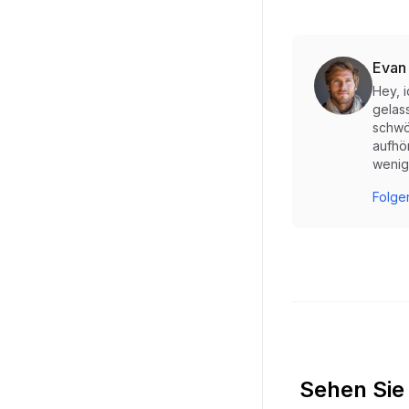
Evan
Hey, 
gelas
schwö
aufhö
wenig
Folgen
Sehen Sie