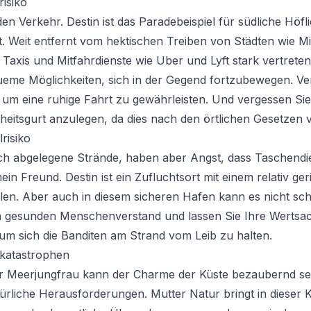
risiko
en Verkehr. Destin ist das Paradebeispiel für südliche Höfl
. Weit entfernt vom hektischen Treiben von Städten wie M
n Taxis und Mitfahrdienste wie Uber und Lyft stark vertreten
ueme Möglichkeiten, sich in der Gegend fortzubewegen. Ve
s, um eine ruhige Fahrt zu gewährleisten. Und vergessen Si
heitsgurt anzulegen, da dies nach den örtlichen Gesetzen v
risiko
ch abgelegene Strände, haben aber Angst, dass Taschendi
in Freund. Destin ist ein Zufluchtsort mit einem relativ ge
len. Aber auch in diesem sicheren Hafen kann es nicht sc
n gesunden Menschenverstand und lassen Sie Ihre Wertsac
 um sich die Banditen am Strand vom Leib zu halten.
rkatastrophen
r Meerjungfrau kann der Charme der Küste bezaubernd sein
türliche Herausforderungen. Mutter Natur bringt in dieser 