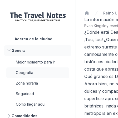
Inicio
La información m
Evan Kingsley escr
¿Dónde está Dea
Acerca de la ciudad
¡Toc, toc! ¿Quié
extremo sureste 
General
cariñosamente co
históricas ciud
Mejor momento para ir
costa que abraza
Geografía
Qué grande es D
Zona horaria
Ahora bien, no s
dulces y compac
Seguridad
superficie aprox
Cómo llegar aquí
británicas, nada
metrópolis en ex
Comodidades