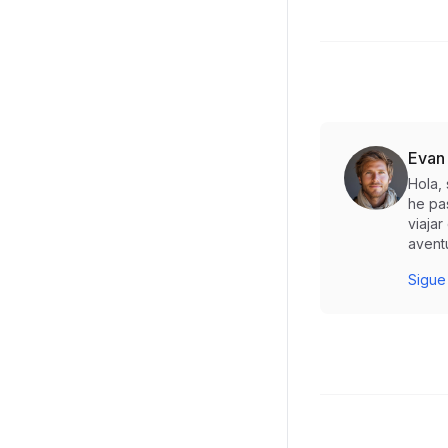
Evan
Hola,
he pa
viaja
aventu
Sigue