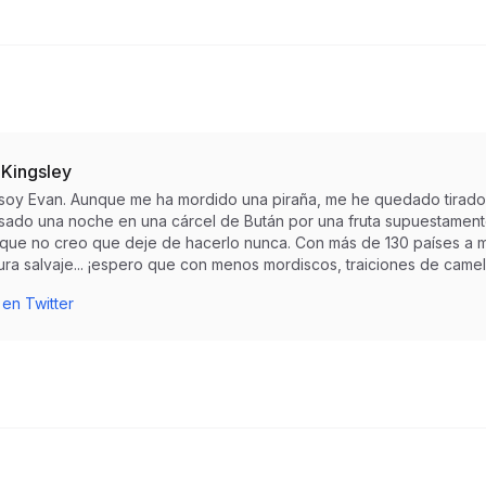
 Kingsley
 soy Evan. Aunque me ha mordido una piraña, me he quedado tirado
sado una noche en una cárcel de Bután por una fruta supuestamente 
r que no creo que deje de hacerlo nunca. Con más de 130 países a m
ra salvaje... ¡espero que con menos mordiscos, traiciones de camell
 en Twitter