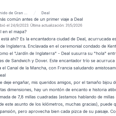
Reino Unido de Gran Bretaña e Irlanda del Norte
Deal
ás común antes de un primer viaje a Deal
ibió el 24/9/2023
.
Última actualización: 31/5/2026
l en el mapa?
n está ahí? Es la encantadora ciudad de Deal, acurrucada e
de Inglaterra. Enclavada en el ceremonial condado de Ken
mo el "Jardín de Inglaterra" - Deal susurra su "hola" entr
ades de Sandwich y Dover. Este encantador trío se acurru
 el Canal de la Mancha, con Francia saludando amistosame
eal
e deje engañar, mis queridos amigos, por el tamaño bijou d
tas dimensiones, hay un montón de encanto e historia ati
imada de 7,8 millas cuadradas (estamos hablando de milla
 de este asunto de los kilómetros, muchas gracias), puede
pansión, pero aprovecha bien cada pizca de su paisaje. Co