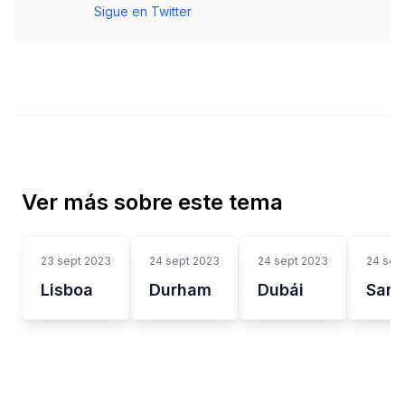
Sigue en Twitter
Ver más sobre este tema
23 sept 2023
24 sept 2023
24 sept 2023
24 sep
Lisboa
Durham
Dubái
Santa