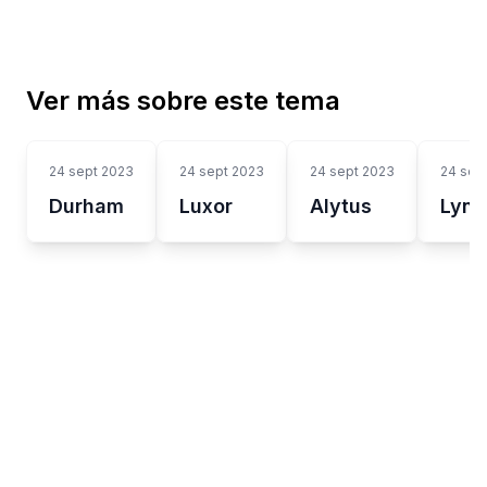
Ver más sobre este tema
24 sept 2023
24 sept 2023
24 sept 2023
24 sep
Durham
Luxor
Alytus
Lynb