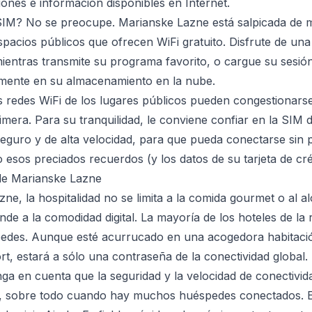
iones e información disponibles en Internet.
IM? No se preocupe. Marianske Lazne está salpicada de mu
spacios públicos que ofrecen WiFi gratuito. Disfrute de una
ientras transmite su programa favorito, o cargue su sesión
amente en su almacenamiento en la nube.
 redes WiFi de los lugares públicos pueden congestionarse
mera. Para su tranquilidad, le conviene confiar en la SIM d
seguro y de alta velocidad, para que pueda conectarse sin
 esos preciados recuerdos (y los datos de su tarjeta de cré
 de Marianske Lazne
e, la hospitalidad no se limita a la comida gourmet o al al
nde a la comodidad digital. La mayoría de los hoteles de la 
pedes. Aunque esté acurrucado en una acogedora habitaci
, estará a sólo una contraseña de la conectividad global.
ga en cuenta que la seguridad y la velocidad de conectivi
s, sobre todo cuando hay muchos huéspedes conectados. 