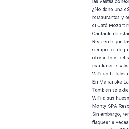
las vastas conex
¿No tiene una eS
restaurantes y e
el Café Mozart m
Cantante direct
Recuerde que las
siempre es de pri
ofrece Internet 
mantener a salvo
WiFi en hoteles
En Marianske Lazn
También se extie
WiFi a sus hués
Monty SPA Resort
Sin embargo, ten
flaquear a vece