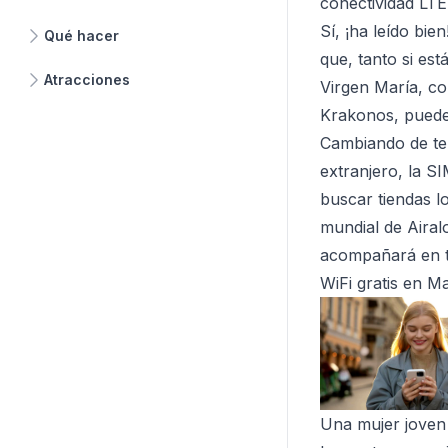
conectividad LTE
Sí, ¡ha leído bi
Qué hacer
que, tanto si est
Atracciones
Virgen María, co
Krakonos, puede 
Cambiando de te
extranjero, la SI
buscar tiendas l
mundial de Airalo
acompañará en 
WiFi gratis en M
Una mujer joven