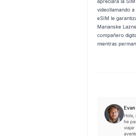
apreciará la SIM 
videollamando a s
eSIM le garantiza
Marianske Lazne 
compañero digital
mientras perman
Evan
Hola,
he pa
viaja
aventu