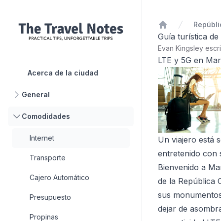
Repúbli
Inicio
Guía turística d
Evan Kingsley escr
LTE y 5G en Mar
Acerca de la ciudad
General
Comodidades
Internet
Un viajero está 
entretenido con 
Transporte
Bienvenido a Mar
Cajero Automático
de la República 
sus monumentos h
Presupuesto
dejar de asombr
Propinas