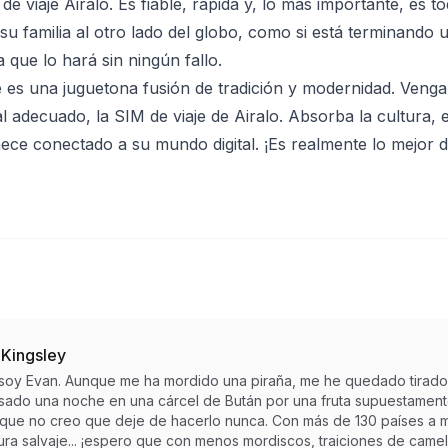
de viaje Airalo. Es fiable, rápida y, lo más importante, es to
u familia al otro lado del globo, como si está terminando u
 que lo hará sin ningún fallo.
es una juguetona fusión de tradición y modernidad. Venga 
 adecuado, la SIM de viaje de Airalo. Absorba la cultura, el
ece conectado a su mundo digital. ¡Es realmente lo mejor
 Kingsley
 soy Evan. Aunque me ha mordido una piraña, me he quedado tirado
sado una noche en una cárcel de Bután por una fruta supuestamente 
r que no creo que deje de hacerlo nunca. Con más de 130 países a m
ra salvaje... ¡espero que con menos mordiscos, traiciones de camell