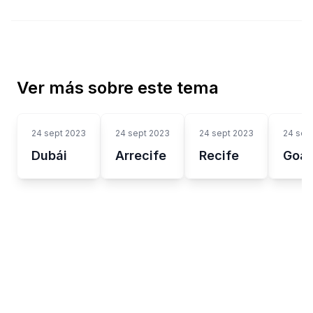
Ver más sobre este tema
24 sept 2023
24 sept 2023
24 sept 2023
24 sep
Dubái
Arrecife
Recife
Goa