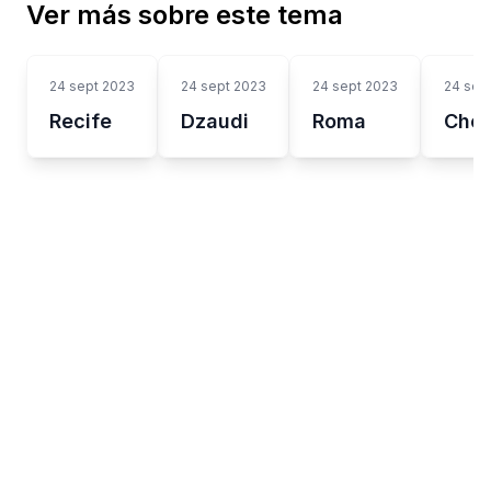
Ver más sobre este tema
24 sept 2023
24 sept 2023
24 sept 2023
24 sep
Recife
Dzaudi
Roma
Chen