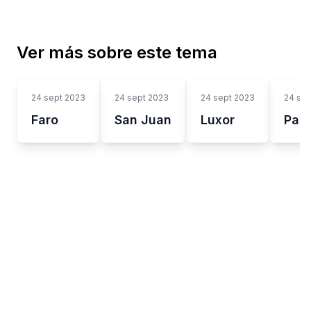
Ver más sobre este tema
24 sept 2023
24 sept 2023
24 sept 2023
24 sep
Faro
San Juan
Luxor
Pan