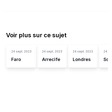
Voir plus sur ce sujet
24 sept. 2023
24 sept. 2023
24 sept. 2023
24 se
Faro
Arrecife
Londres
Soy