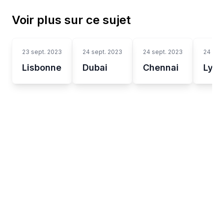
Voir plus sur ce sujet
23 sept. 2023
24 sept. 2023
24 sept. 2023
24 se
Lisbonne
Dubai
Chennai
Lyn