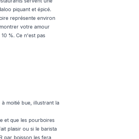
estaurants servent une
aloo piquant et épicé.
boire représente environ
 à montrer votre amour
 10 %. Ce n'est pas
à moitié bue, illustrant la
e et que les pourboires
t plaisir ou si le barista
 par boisson les fera