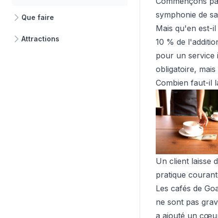
Commençons par 
symphonie de sav
Que faire
Mais qu'en est-il
Attractions
10 % de l'additio
pour un service 
obligatoire, mai
Combien faut-il 
Un client laisse 
pratique courant
Les cafés de Goa
ne sont pas gravé
a ajouté un cœur