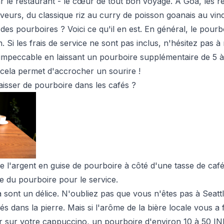
le restaurant - le cœur de tout bon voyage. À Goa, les r
eurs, du classique riz au curry de poisson goanais au vind
 des pourboires ? Voici ce qu'il en est. En général, le pour
n. Si les frais de service ne sont pas inclus, n'hésitez pas
impeccable en laissant un pourboire supplémentaire de 5 à
s cela permet d'accrocher un sourire !
laisser de pourboire dans les cafés ?
de l'argent en guise de pourboire à côté d'une tasse de café 
e du pourboire pour le service.
 sont un délice. N'oubliez pas que vous n'êtes pas à Seattl
s dans la pierre. Mais si l'arôme de la bière locale vous a fai
 sur votre cappuccino, un pourboire d'environ 10 à 50 INR