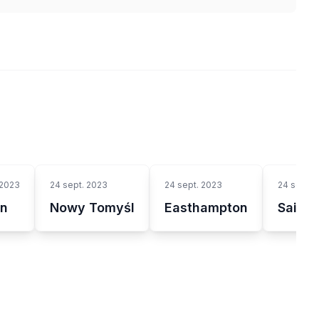
 2023
24 sept. 2023
24 sept. 2023
24 sept. 
on
Nowy Tomyśl
Easthampton
Saint-