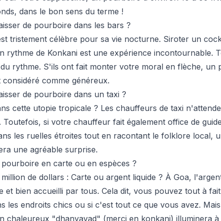
gonds, dans le bon sens du terme !
laisser de pourboire dans les bars ?
st tristement célèbre pour sa vie nocturne. Siroter un coc
un rythme de Konkani est une expérience incontournable. 
 du rythme. S'ils ont fait monter votre moral en flèche, un
st considéré comme généreux.
aisser de pourboire dans un taxi ?
s cette utopie tropicale ? Les chauffeurs de taxi n'attend
Toutefois, si votre chauffeur fait également office de guide
ns les ruelles étroites tout en racontant le folklore local,
ra une agréable surprise.
un pourboire en carte ou en espèces ?
million de dollars : Carte ou argent liquide ? À Goa, l'argent 
le et bien accueilli par tous. Cela dit, vous pouvez tout à fai
s les endroits chics ou si c'est tout ce que vous avez. Mais
chaleureux "dhanyavad" (merci en konkani) illuminera à c