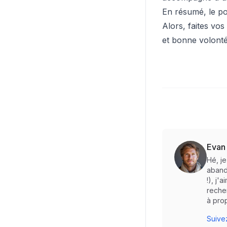
En résumé, le po
Alors, faites vos
et bonne volonté
Evan
Hé, j
abando
!), j'
reche
à prop
Suivez