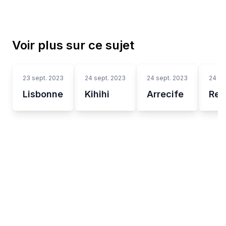
Voir plus sur ce sujet
23 sept. 2023
24 sept. 2023
24 sept. 2023
24 se
Lisbonne
Kihihi
Arrecife
Rec