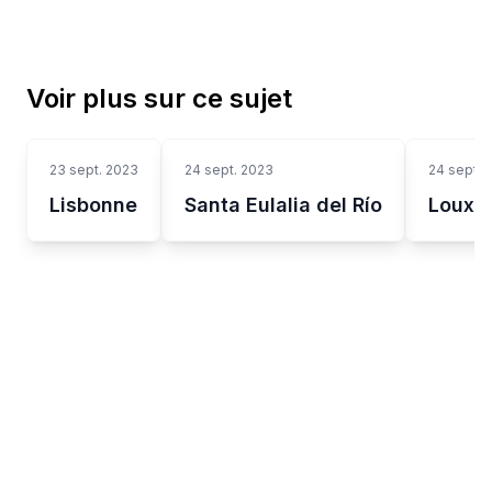
Voir plus sur ce sujet
23 sept. 2023
24 sept. 2023
24 sept. 
Lisbonne
Santa Eulalia del Río
Louxo