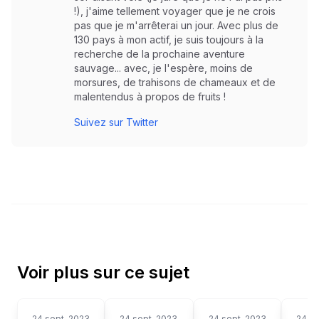
!), j'aime tellement voyager que je ne crois
pas que je m'arrêterai un jour. Avec plus de
130 pays à mon actif, je suis toujours à la
recherche de la prochaine aventure
sauvage... avec, je l'espère, moins de
morsures, de trahisons de chameaux et de
malentendus à propos de fruits !
Suivez sur Twitter
Voir plus sur ce sujet
24 sept. 2023
24 sept. 2023
24 sept. 2023
24 se