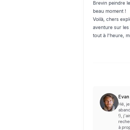
Brevin peindre le
beau moment !
Voilà, chers exp
aventure sur les 
tout à l'heure, m
Evan
Hé, j
abando
!), j'
reche
à prop