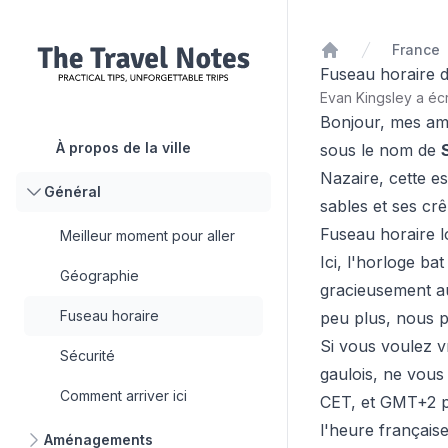
France
Accueil
Fuseau horaire d
Evan Kingsley a écr
Bonjour, mes ami
À propos de la ville
sous le nom de
Nazaire, cette e
Général
sables et ses crê
Fuseau horaire l
Meilleur moment pour aller
Ici, l'horloge ba
Géographie
gracieusement au
Fuseau horaire
peu plus, nous p
Si vous voulez v
Sécurité
gaulois, ne vou
Comment arriver ici
CET, et GMT+2 po
l'heure française
Aménagements