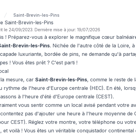
Saint-Brevin-les-Pins
e Saint-Brevin-les-Pins
it le 24/09/2023
.
Dernière mise à jour: 19/07/2026
s ! Préparez-vous à explorer le magnifique cœur balnéair
Saint-Brevin-les-Pins
. Nichée de l'autre côté de la Loire, à
scapade luxuriante, bordée de pins, ne demande qu'à partag
pes ! Vous êtes prêt ? C'est parti !
ocal
t la mesure, car
Saint-Brevin-les-Pins
, comme le reste de l
 rythme de l'heure d'Europe centrale (HEC). En été, lorsque
assons à l'heure d'été d'Europe centrale (CEST).
raiment vous sentir comme un local avisé pendant votre a
s contentez pas d'ajouter une heure à l'heure moyenne d
ur CEST). Réglez votre montre, votre téléphone ou votre 
, et voilà ! Vous êtes un véritable conquistador continental