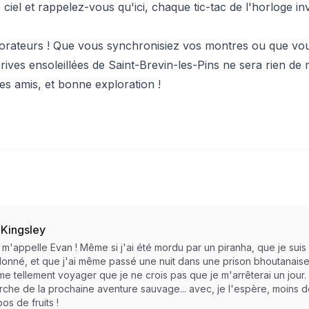
 ciel et rappelez-vous qu'ici, chaque tic-tac de l'horloge in
lorateurs ! Que vous synchronisiez vos montres ou que vous 
rives ensoleillées de
Saint-Brevin-les-Pins
ne sera rien de
es amis, et bonne exploration !
 Kingsley
e m'appelle Evan ! Même si j'ai été mordu par un piranha, que je su
nné, et que j'ai même passé une nuit dans une prison bhoutanaise pou
aime tellement voyager que je ne crois pas que je m'arrêterai un jour.
rche de la prochaine aventure sauvage... avec, je l'espère, moins
os de fruits !