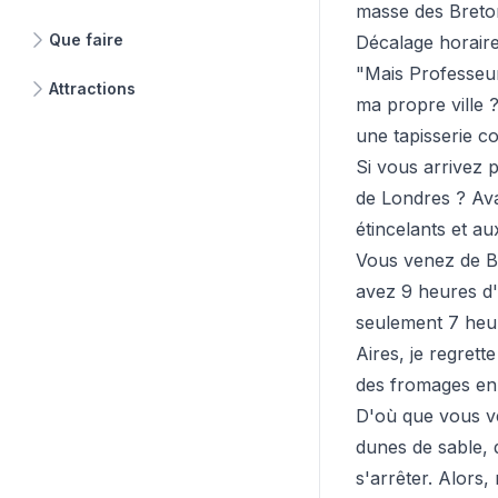
masse des Breto
Que faire
Décalage horaire
"Mais Professeur
Attractions
ma propre ville ?
une tapisserie c
Si vous arrivez 
de Londres ? Ava
étincelants et a
Vous venez de Br
avez 9 heures d
seulement 7 heu
Aires, je regrett
des fromages en
D'où que vous ve
dunes de sable, 
s'arrêter. Alors