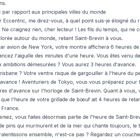
ns.
 par rapport aux principales villes du monde
 Eccentric, me direz-vous, à quel point suis-je éloigné du 
 Ne craignez rien, cher lecteur ! Les fils du temps, qui ne ce
olorée autour du monde, reliant Saint-Brevin à vous.
par avion de New York, votre montre affichera 6 heures de
ncez l'aiguille des minutes d'une heure. Vous êtes venu de
ux ambitions démesurées ? Vous aurez 3 heures d'avance.
isbane ? Votre ventre risque de gargouiller à l'heure du pe
'avance ! Aventuriers de Tokyo, vous vous préparez pour 
res d'avance sur l'horloge de Saint-Brevin. Quant à vous
e que l'heure de votre grillade de bœuf ait 4 heures de reta
 France.
niez, vous faites désormais partie de l'heure de Saint-Bre
de pins qui murmurent et de la mer qui chante toujours, l
, ralentissons ensemble, n'est-ce pas ? Regardez un coucher