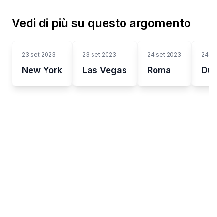
Vedi di più su questo argomento
23 set 2023
23 set 2023
24 set 2023
24 se
New York
Las Vegas
Roma
Dub