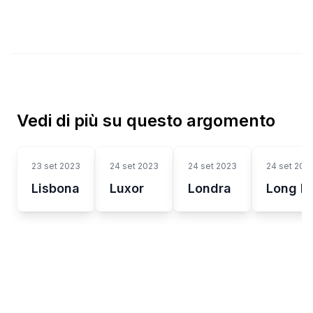
Vedi di più su questo argomento
23 set 2023
24 set 2023
24 set 2023
24 set 202
Lisbona
Luxor
Londra
Long B