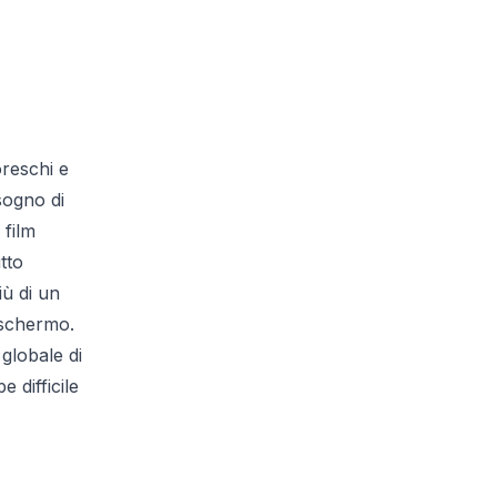
oreschi e
 sogno di
 film
tto
iù di un
 schermo.
globale di
 difficile