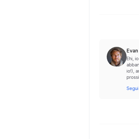
Evan
Ehi, 
abban
io!), 
prossi
Segui 