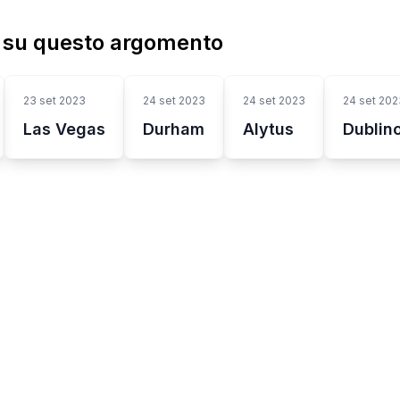
ù su questo argomento
23 set 2023
24 set 2023
24 set 2023
24 set 202
Las Vegas
Durham
Alytus
Dublin