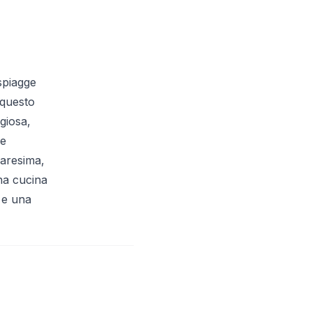
 spiagge
n questo
giosa,
 e
uaresima,
una cucina
a e una