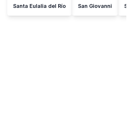
Santa Eulalia del Río
San Giovanni
Sh