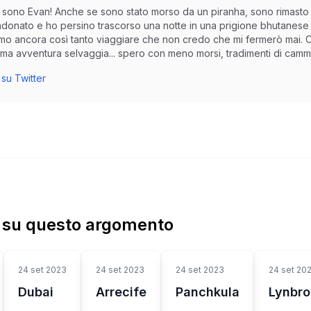
io sono Evan! Anche se sono stato morso da un piranha, sono rimasto
donato e ho persino trascorso una notte in una prigione bhutanese p
amo ancora così tanto viaggiare che non credo che mi fermerò mai. Co
ma avventura selvaggia... spero con meno morsi, tradimenti di cammel
su Twitter
ù su questo argomento
24 set 2023
24 set 2023
24 set 2023
24 set 20
Dubai
Arrecife
Panchkula
Lynbro