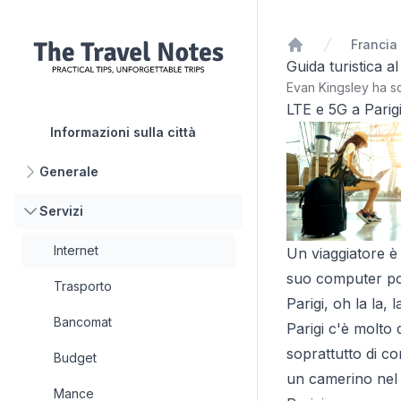
Francia
Home
Guida turistica al
Evan Kingsley ha sc
LTE e 5G a Parig
Informazioni sulla città
Generale
Servizi
Internet
Un viaggiatore è
suo computer por
Trasporto
Parigi, oh la la,
Bancomat
Parigi c'è molto d
soprattutto di co
Budget
un camerino nel 
Mance