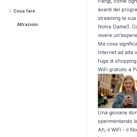
Parigi, come ogn
avanti del progre
Cosa fare
streaming la sua
Attrazioni
Notre Dame!). Co
vivere un'esperie
Ma cosa signific
Internet ad alta 
fuga di shopping 
WiFi gratuito a Pa
Una giovane don
sperimentando le 
Ah, il WiFi - il f