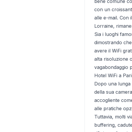
bene comune con 
con un croissant 
alle e-mail. Con 
Lorraine, rimane
Sia i luoghi famo
dimostrando che 
avere il WiFi gra
alta risoluzione o
vagabondaggio p
Hotel WiFi a Pari
Dopo una lunga gi
della sua camera 
accogliente come l
alle pratiche opzi
Tuttavia, molti vi
buffering, cadut