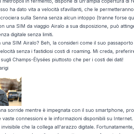
i metropoli in fermento, dispone di un'ampia copertura di re
sso ha dato vita a velocità sfavillanti, che le permetteranno 
 crociera sulla Senna senza alcun intoppo (tranne forse qua
n una SIM da viaggio Airalo a sua disposizione, può attinge
nza digitale senza limiti.
a una SIM Airalo? Beh, la consideri come il suo passaporto 
velocità senza i fastidiosi costi di roaming. Mi creda, prefe
sugli Champs-Élysées piuttosto che per i costi dei dati!
rigi
na sorride mentre è impegnata con il suo smartphone, pr
vaste connessioni e le informazioni disponibili su Internet.
ilo invisibile che la collega all'arazzo digitale. Fortunatament