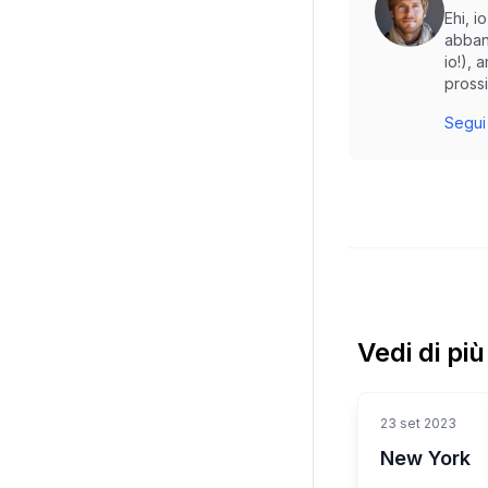
Ehi, 
abban
io!), 
prossi
Segui 
Vedi di pi
23 set 2023
New York