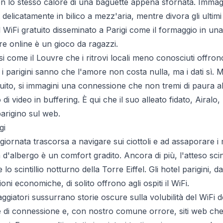
lo stesso calore di una baguette appena sfornata. Immagini
delicatamente in bilico a mezz'aria, mentre divora gli ultim
il WiFi gratuito disseminato a Parigi come il formaggio in un
re online è un gioco da ragazzi.
si come il Louvre che i ritrovi locali meno conosciuti offrono
i parigini sanno che l'amore non costa nulla, ma i dati sì. 
tuito, si immagini una connessione che non tremi di paura al
 di video in buffering. È qui che il suo alleato fidato, Airalo
arigino sul web.
gi
ornata trascorsa a navigare sui ciottoli e ad assaporare i m
d'albergo è un comfort gradito. Ancora di più, l'atteso scinti
o scintillio notturno della Torre Eiffel. Gli hotel parigini, da
oni economiche, di solito offrono agli ospiti il WiFi.
aggiatori sussurrano storie oscure sulla volubilità del WiFi de
e di connessione e, con nostro comune orrore, siti web ch