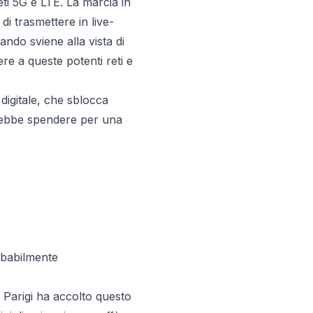
ti 5G e LTE. La marcia in
di trasmettere in live-
ndo sviene alla vista di
re a queste potenti reti e
digitale, che sblocca
rirebbe spendere per una
obabilmente
e, Parigi ha accolto questo