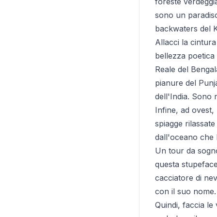
foreste verdeggia
sono un paradiso 
backwaters del K
Allacci la cintu
bellezza poetica
Reale del Bengala
pianure del Punj
dell'India. Sono 
Infine, ad ovest,
spiagge rilassate
dall'oceano che 
Un tour da sogno
questa stupeface
cacciatore di nev
con il suo nome.
Quindi, faccia le