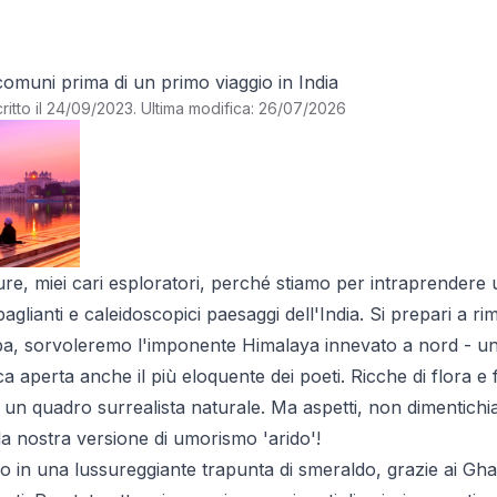
comuni prima di un primo viaggio in India
ritto il 24/09/2023
.
Ultima modifica: 26/07/2026
ture, miei cari esploratori, perché stiamo per intraprender
baglianti e caleidoscopici paesaggi dell'India. Si prepari a r
a, sorvoleremo l'imponente Himalaya innevato a nord - u
a aperta anche il più eloquente dei poeti. Ricche di flora e
un quadro surrealista naturale. Ma aspetti, non dimentichia
la nostra versione di umorismo 'arido'!
o in una lussureggiante trapunta di smeraldo, grazie ai Ghat