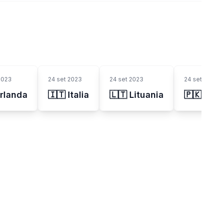
2023
24 set 2023
24 set 2023
24 set 202
Irlanda
🇮🇹 Italia
🇱🇹 Lituania
🇵🇰 Pa