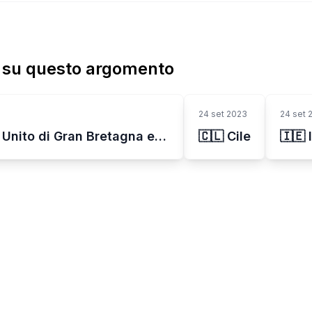
ù su questo argomento
24 set 2023
24 set 
🇬🇧 Regno Unito di Gran Bretagna e Irlanda del Nord
🇨🇱 Cile
🇮🇪 