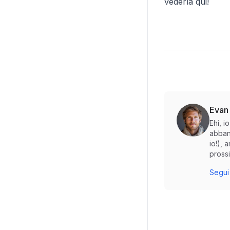
vederla qui!
Evan
Ehi, 
abban
io!), 
prossi
Segui 