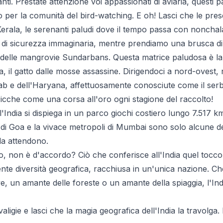
nti. Prestate attenzione voi appassionati di aviaria, questi pa
per la comunità del bird-watching. E oh! Lasci che le presen
erala, le serenanti paludi dove il tempo passa con nonchal
ra di sicurezza immaginaria, mentre prendiamo una brusca di
 delle mangrovie Sundarbans. Questa matrice paludosa è la 
, il gatto dalle mosse assassine. Dirigendoci a nord-ovest, r
ab e dell'Haryana, affettuosamente conosciute come il serb
ricche come una corsa all'oro ogni stagione del raccolto!
 l'India si dispiega in un parco giochi costiero lungo 7.517 k
 di Goa e la vivace metropoli di Mumbai sono solo alcune del
la attendono.
, non è d'accordo? Ciò che conferisce all'India quel tocco 
nte diversità geografica, racchiusa in un'unica nazione. Ch
e, un amante delle foreste o un amante della spiaggia, l'In
 valigie e lasci che la magia geografica dell'India la travolga