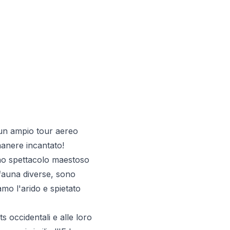
e un ampio tour aereo
imanere incantato!
no spettacolo maestoso
 fauna diverse, sono
mo l'arido e spietato
s occidentali e alle loro