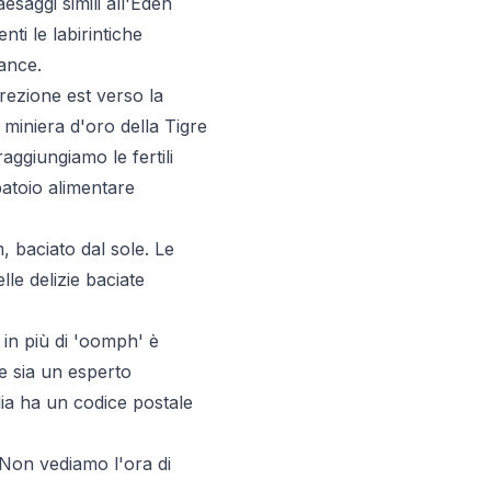
esaggi simili all'Eden
ti le labirintiche
ance.
rezione est verso la
miniera d'oro della Tigre
aggiungiamo le fertili
atoio alimentare
m, baciato dal sole. Le
le delizie baciate
in più di 'oomph' è
e sia un esperto
dia ha un codice postale
. Non vediamo l'ora di