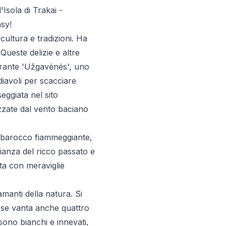
'Isola di Trakai -
sy!
cultura e tradizioni. Ha
Queste delizie e altre
durante 'Užgavėnės', uno
diavoli per scacciare
eggiata nel sito
zzate dal vento baciano
 al barocco fiammeggiante,
ianza del ricco passato e
nta con meraviglie
amanti della natura. Si
aese vanta anche quattro
sono bianchi e innevati,