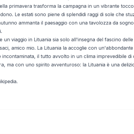
ella primavera trasforma la campagna in un vibrante tocco di
odono. Le estati sono piene di splendidi raggi di sole che st
'autunno ammanta il paesaggio con una tavolozza da sogno di
.
un viaggio in Lituania sia solo all'insegna del fascino delle c
saci, amico mio. La Lituania la accoglie con un'abbondante d
 incontaminata, il tutto avvolto in un clima imprevedibile di 
era, ma con uno spirito avventuroso: la Lituania è una deli
ikipedia
.