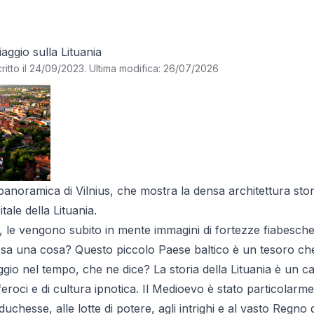
a
iaggio sulla Lituania
ritto il 24/09/2023
.
Ultima modifica: 26/07/2026
panoramica di Vilnius, che mostra la densa architettura sto
tale della Lituania.
', le vengono subito in mente immagini di fortezze fiabesche
 sa una cosa? Questo piccolo Paese baltico è un tesoro che 
gio nel tempo, che ne dice? La storia della Lituania è un c
feroci e di cultura ipnotica. Il Medioevo è stato particolarm
uchesse, alle lotte di potere, agli intrighi e al vasto Regno d