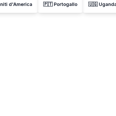
Uniti d'America
🇵🇹 Portogallo
🇺🇬 Ugand