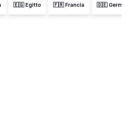
a
🇪🇬 Egitto
🇫🇷 Francia
🇩🇪 Germani