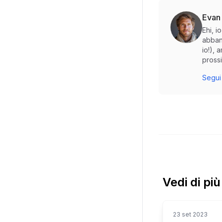
Evan
Ehi, 
abban
io!), 
prossi
Segui 
Vedi di pi
23 set 2023