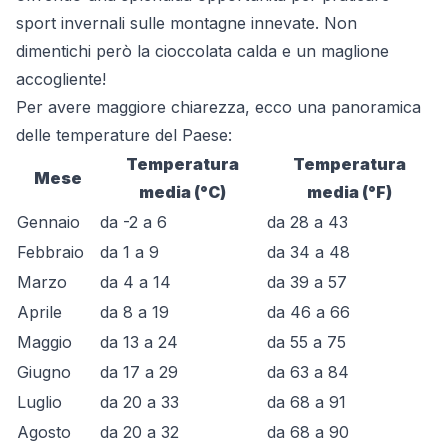
sport invernali sulle montagne innevate. Non
dimentichi però la cioccolata calda e un maglione
accogliente!
Per avere maggiore chiarezza, ecco una panoramica
delle temperature del Paese:
Temperatura
Temperatura
Mese
media (°C)
media (°F)
Gennaio
da -2 a 6
da 28 a 43
Febbraio
da 1 a 9
da 34 a 48
Marzo
da 4 a 14
da 39 a 57
Aprile
da 8 a 19
da 46 a 66
Maggio
da 13 a 24
da 55 a 75
Giugno
da 17 a 29
da 63 a 84
Luglio
da 20 a 33
da 68 a 91
Agosto
da 20 a 32
da 68 a 90