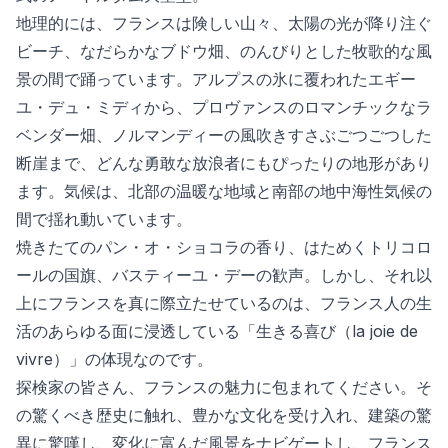
地理的には、フランスは険しい山々、太陽の光が降り注ぐ
ビーチ、なだらかなブドウ畑、のんびりとした牧歌的な風
景の間で踊っています。アルプスの氷に覆われたエギー
ユ・デュ・ミディから、プロヴァンスのロマンチックなラ
ベンダー畑、ノルマンディーの風吹きすさぶごつごつした
断崖まで、どんな勇敢な放浪者にもぴったりの地形があり
ます。気候は、北部の温暖な地域と南部の地中海性気候の
間で揺れ動いています。
焼きたてのパン・オ・ショコラの香り、はためくトリコロ
ールの国旗、バスティーユ・デーの歓声。しかし、それ以
上にフランスを真に際立たせているのは、フランス人の生
活のあらゆる面に浸透している「生きる喜び（la joie de
vivre）」の体現なのです。
探検家の皆さん、フランスの魅力に包まれてください。そ
の驚くべき歴史に触れ、豊かな文化を受け入れ、建築の驚
異に驚嘆し、変化に富んだ風景をナビゲートし、フランス