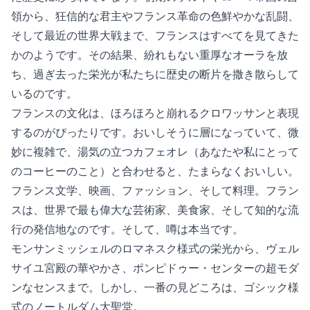
領から、狂信的な君主やフランス革命の色鮮やかな乱闘、
そして最近の世界大戦まで、フランスはすべてを見てきた
かのようです。その結果、紛れもない重厚なオーラを放
ち、過ぎ去った栄光が私たちに歴史の断片を撒き散らして
いるのです。
フランスの文化は、ほろほろと崩れるクロワッサンと表現
するのがぴったりです。おいしそうに層になっていて、微
妙に複雑で、湯気の立つカフェオレ（あなたや私にとって
のコーヒーのこと）と合わせると、たまらなくおいしい。
フランス文学、映画、ファッション、そして料理。フラン
スは、世界で最も偉大な芸術家、美食家、そして知的な流
行の発信地なのです。そして、噂は本当です。
モンサンミッシェルのロマネスク様式の栄光から、ヴェル
サイユ宮殿の華やかさ、ポンピドゥー・センターの超モダ
ンなセンスまで。しかし、一番の見どころは、ゴシック様
式のノートルダム大聖堂。