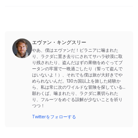
エヴァン・キングスリー
やあ、僕はエヴァンだ！ピラニアに噛まれた
り、ラクダに置き去りにされてサハラ砂漠に取
り残されたり、盗んだはずの果物をめぐってブ
ータンの牢屋で一晩過ごしたり（誓って盗んで
はいないよ！）、それでも僕は旅が大好きでや
められないんだ。130カ国以上を旅した経験か
ら、私は常に次のワイルドな冒険を探している...
願わくば、噛まれたり、ラクダに裏切られた
り、フルーツをめぐる誤解が少ないことを祈り
つつ！
Twitterをフォローする