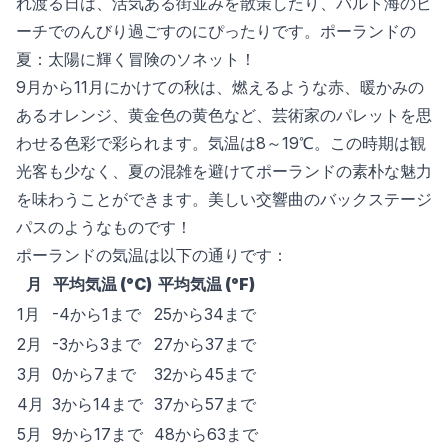
れ渡る日は、活気ある街並みを散策したり、バルト海のビ
ーチでのんびり過ごすのにぴったりです。ポーランドの
夏：太陽に輝く冒険のソネット！
9月から11月にかけての秋は、燃えるような赤、暖かみの
あるオレンジ、黄金色の黄色など、芸術家のパレットを思
わせる色彩で彩られます。気温は8～19℃。この時期は観
光客も少なく、夏の混雑を避けてポーランドの素朴な魅力
を味わうことができます。美しい交響曲のバックステージ
パスのようなものです！
ポーランドの気温は以下の通りです：
月
平均気温 (°C)
平均気温 (°F)
1月
-4から1まで
25から34まで
2月
-3から3まで
27から37まで
3月
0から7まで
32から45まで
4月
3から14まで
37から57まで
5月
9から17まで
48から63まで