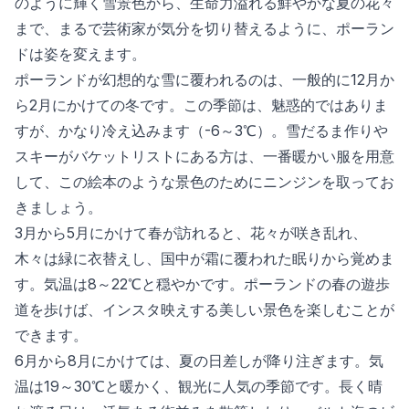
のように輝く雪景色から、生命力溢れる鮮やかな夏の花々
まで、まるで芸術家が気分を切り替えるように、ポーラン
ドは姿を変えます。
ポーランドが幻想的な雪に覆われるのは、一般的に12月か
ら2月にかけての冬です。この季節は、魅惑的ではありま
すが、かなり冷え込みます（-6～3℃）。雪だるま作りや
スキーがバケットリストにある方は、一番暖かい服を用意
して、この絵本のような景色のためにニンジンを取ってお
きましょう。
3月から5月にかけて春が訪れると、花々が咲き乱れ、
木々は緑に衣替えし、国中が霜に覆われた眠りから覚めま
す。気温は8～22℃と穏やかです。ポーランドの春の遊歩
道を歩けば、インスタ映えする美しい景色を楽しむことが
できます。
6月から8月にかけては、夏の日差しが降り注ぎます。気
温は19～30℃と暖かく、観光に人気の季節です。長く晴