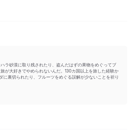
サハラ砂漠に取り残されたり、盗んだはずの果物をめぐってブ
旅が大好きでやめられないんだ。130カ国以上を旅した経験か
クダに裏切られたり、フルーツをめぐる誤解が少ないことを祈り