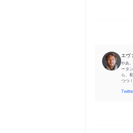
エヴ
やあ
ータ
ら、
つつ
Twi