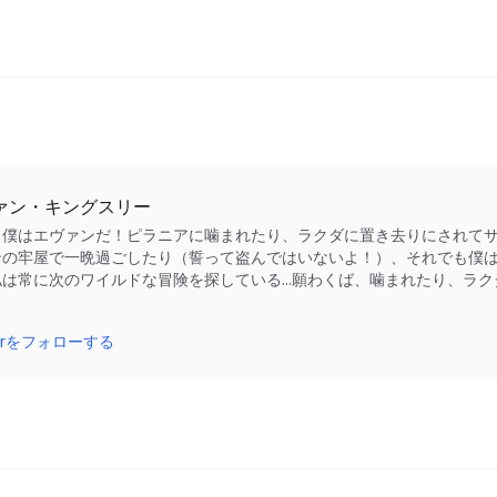
ァン・キングスリー
、僕はエヴァンだ！ピラニアに噛まれたり、ラクダに置き去りにされて
ンの牢屋で一晩過ごしたり（誓って盗んではいないよ！）、それでも僕は
私は常に次のワイルドな冒険を探している...願わくば、噛まれたり、ラ
！
tterをフォローする