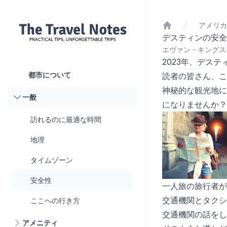
アメリカ
ホーム
デスティンの安全
エヴァン・キングスリ
2023年、デス
都市について
読者の皆さん、こ
神秘的な観光地に
一般
になりませんか？
訪れるのに最適な時間
地理
タイムゾーン
安全性
一人旅の旅行者が
交通機関とタクシ
ここへの行き方
交通機関の話をし
アメニティ