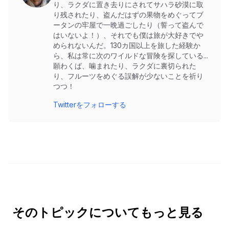
り、ラクダに置き去りにされてサハラ砂漠に取
り残されたり、盗んだはずの果物をめぐってブ
ータンの牢屋で一晩過ごしたり（誓って盗んで
はいないよ！）、それでも僕は旅が大好きでや
められないんだ。130カ国以上を旅した経験か
ら、私は常に次のワイルドな冒険を探している...
願わくば、噛まれたり、ラクダに裏切られた
り、フルーツをめぐる誤解が少ないことを祈り
つつ！
Twitterをフォローする
そのトピックについてもっと見る