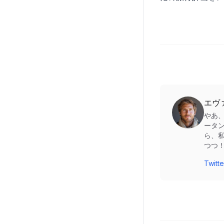
エヴ
やあ
ータ
ら、
つつ
Twi