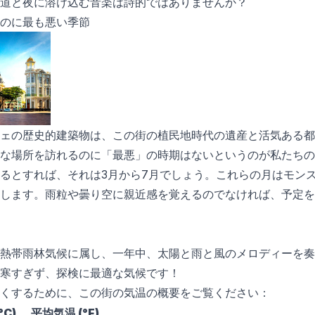
道と夜に溶け込む音楽は詩的ではありませんか？
のに最も悪い季節
ェの歴史的建築物は、この街の植民地時代の遺産と活気ある都
な場所を訪れるのに「最悪」の時期はないというのが私たちの
るとすれば、それは3月から7月でしょう。これらの月はモン
します。雨粒や曇り空に親近感を覚えるのでなければ、予定を
熱帯雨林気候に属し、一年中、太陽と雨と風のメロディーを奏
寒すぎず、探検に最適な気候です！
くするために、この街の気温の概要をご覧ください：
°C)
平均気温 (°F)