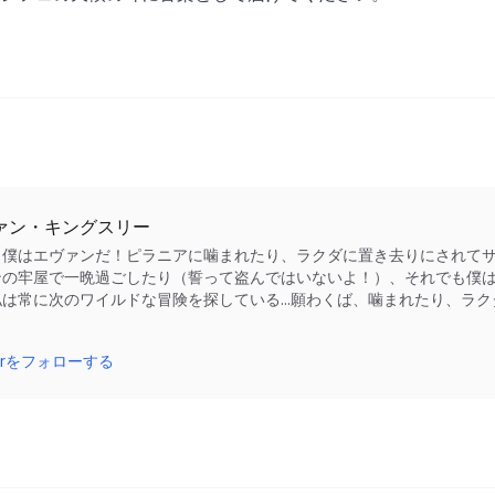
ァン・キングスリー
、僕はエヴァンだ！ピラニアに噛まれたり、ラクダに置き去りにされて
ンの牢屋で一晩過ごしたり（誓って盗んではいないよ！）、それでも僕は
私は常に次のワイルドな冒険を探している...願わくば、噛まれたり、ラ
！
tterをフォローする