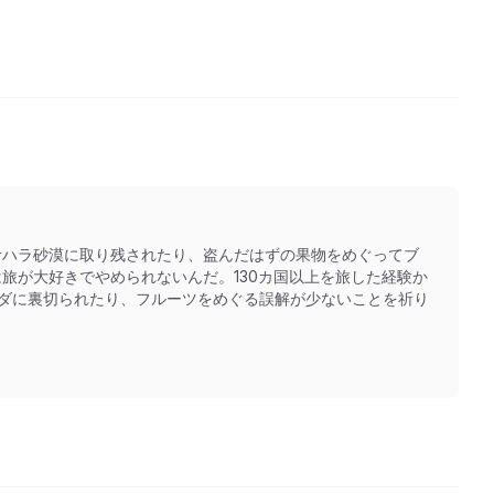
サハラ砂漠に取り残されたり、盗んだはずの果物をめぐってブ
旅が大好きでやめられないんだ。130カ国以上を旅した経験か
クダに裏切られたり、フルーツをめぐる誤解が少ないことを祈り