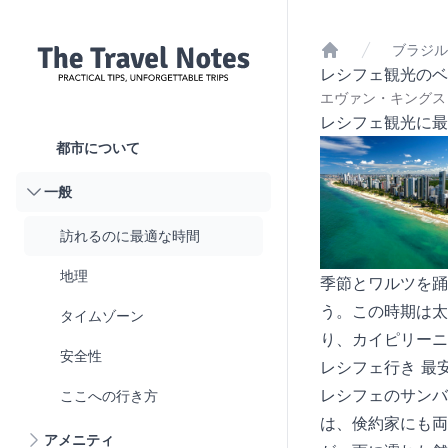
ブラジル
ホーム
レシフェ観光のベ
エヴァン・キングスリ
レシフェ観光に最
都市について
一般
訪れるのに最適な時間
地理
季節とワルツを踊
う。この時期は太
タイムゾーン
り、カイピリーニ
安全性
レシフェ行き 最
レシフェのサンバ
ここへの行き方
は、倹約家にも両
アメニティ