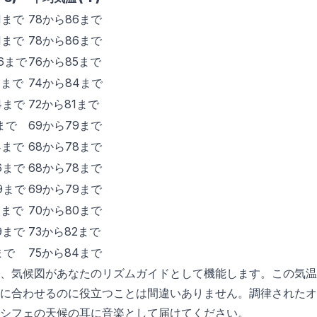
.1まで
78から86まで
.1まで
78から86まで
.6まで
76から85まで
.1まで
74から84まで
.4まで
72から81まで
6まで
69から79まで
.4まで
68から78まで
.6まで
68から78まで
.9まで
69から79まで
.7まで
70から80まで
.9まで
73から82まで
まで
75から84まで
、気候図があなたのリズムガイドとして機能します。この気温
に合わせるのに役立つことは間違いありません。調律されたオ
シフェの天候の耳に音楽として届けてください。