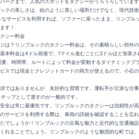
パークまで、人気のスポットをタクシーがうろうろしています
ックの美しさは、絵のように美しい場所だけでなく、現代技術
tのようなサービスを利用すれば、ソファーに座ったまま、リンブ
ます！
クシー料金
ジは？リンブルックのタクシー料金は、その素晴らしい郊外の
基本料金は4ドル前後で、1マイル進むごとに2ドルほど加算さ
tは、需要、時間帯、ルートによって料金が変動するダイナミック
ビスでは現金とクレジットカードの両方が使えるので、小石の
須ではありませんが、友好的な習慣です。運転手が立派な仕事
度をチップとして渡すのが一般的です。
安全は常に最優先です。リンブルックのタクシーは信頼性が高
のサービスを利用する際は、車両の詳細を確認することを忘れ
たでしょうか！リンブルックの古風な魅力と近代的な交通施設
くれることでしょう。リンブルックのような魅惑的な町では、