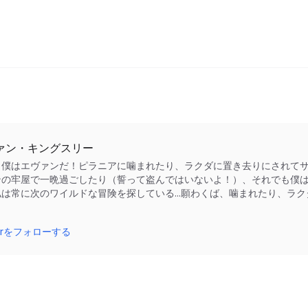
ァン・キングスリー
、僕はエヴァンだ！ピラニアに噛まれたり、ラクダに置き去りにされて
ンの牢屋で一晩過ごしたり（誓って盗んではいないよ！）、それでも僕は
私は常に次のワイルドな冒険を探している...願わくば、噛まれたり、ラ
！
tterをフォローする