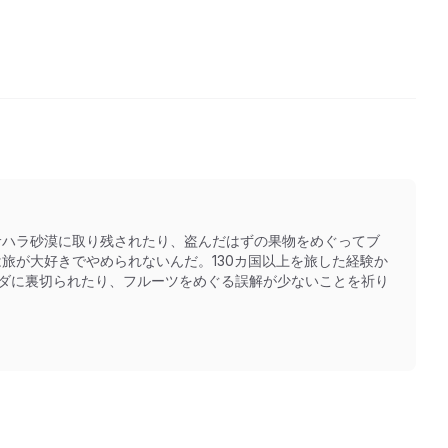
サハラ砂漠に取り残されたり、盗んだはずの果物をめぐってブ
旅が大好きでやめられないんだ。130カ国以上を旅した経験か
クダに裏切られたり、フルーツをめぐる誤解が少ないことを祈り