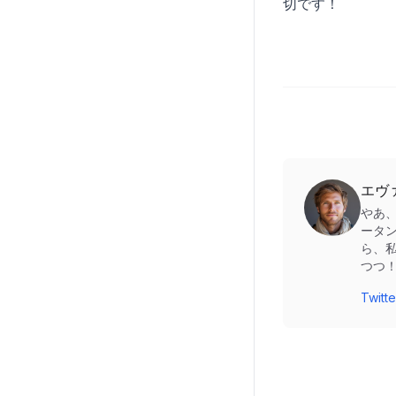
切です！
エヴ
やあ
ータ
ら、
つつ
Twi