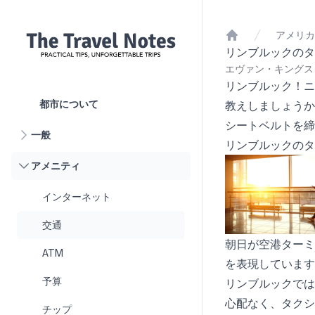
アメリカ
ホーム
リンブルックのタ
エヴァン・キングスリ
リンブルック！ニ
都市について
教えしましょうか
シートベルトを締
一般
リンブルックのタ
アメニティ
インターネット
交通
朝日が空港ターミ
ATM
を表現しています
予算
リンブルックでは
心配なく、タクシ
チップ