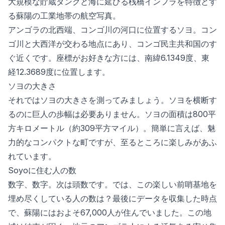
大規模な貯蔵タンクと海に延びる桟橋インフラを特徴とす
る蘇陽の工業地帯の航空写真。
アンゴラの北西端、コンゴ川の河口に位置するソヨ。コン
ゴ川と大西洋が交わる地点にあり、コンゴ民主共和国のす
ぐ近くです。座標がお好きな方には、南緯6.1349度、東
経12.3689度に位置します。
ソヨの大きさ
それではソヨの大きさを測ってみましょう。ソヨを横断す
るのに巨人の歩幅は必要ありません。ソヨの面積は800平
方キロメートル（約309平方マイル）。簡単に言えば、魅
力的なコンパクトな町ですが、至るところに楽しみがあふ
れています。
Soyoに住む人の数
数字、数字。次は頭数です。では、この楽しい前哨基地を
埋め尽くしている人の数は？最後にデータを収集した時点
で、蘇陽にはおよそ67,000人が住んでいました。この地