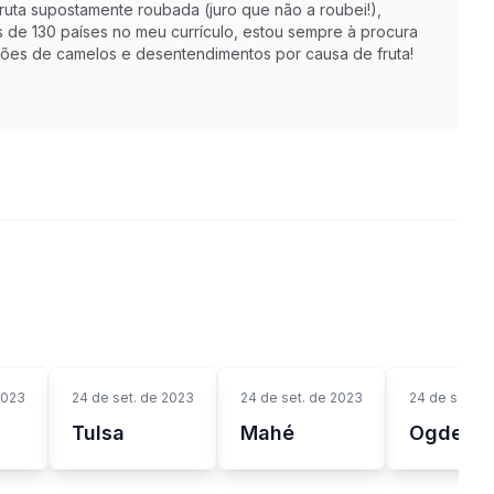
ruta supostamente roubada (juro que não a roubei!),
s de 130 países no meu currículo, estou sempre à procura
ções de camelos e desentendimentos por causa de fruta!
2023
24 de set. de 2023
24 de set. de 2023
24 de set. d
Tulsa
Mahé
Ogdens