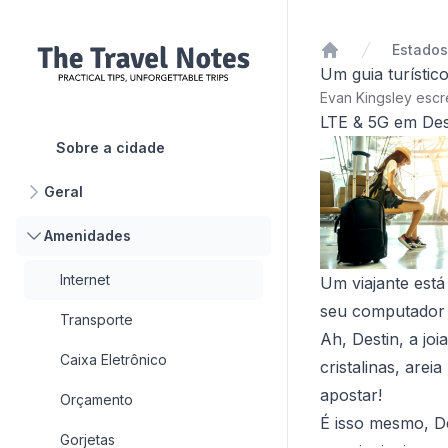
Início
Um guia turístic
Evan Kingsley esc
LTE & 5G em Des
Sobre a cidade
Geral
Amenidades
Internet
Um viajante est
seu computador p
Transporte
Ah, Destin, a jo
Caixa Eletrônico
cristalinas, are
apostar!
Orçamento
É isso mesmo, De
Gorjetas