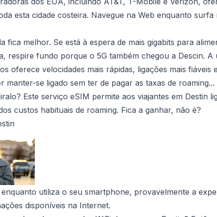
eradoras dos EUA, incluindo AT&T, T-Mobile e Verizon, of
da esta cidade costeira. Navegue na Web enquanto surfa n
a fica melhor. Se está à espera de mais gigabits para alim
da, respire fundo porque o 5G também chegou a Descin. A 
os oferece velocidades mais rápidas, ligações mais fiáveis 
er manter-se ligado sem ter de pagar as taxas de roaming...
ralo? Este serviço eSIM permite aos viajantes em Destin li
os custos habituais de roaming. Fica a ganhar, não é?
stin
 enquanto utiliza o seu smartphone, provavelmente a expe
mações disponíveis na Internet.