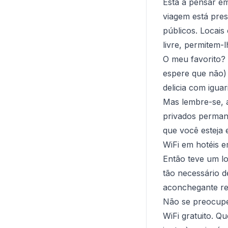
Está a pensar e
viagem está prest
públicos. Locais
livre, permitem-
O meu favorito?
espere que não)
delicia com igua
Mas lembre-se, a
privados perman
que você esteja 
WiFi em hotéis e
Então teve um lo
tão necessário 
aconchegante re
Não se preocupe!
WiFi gratuito. 