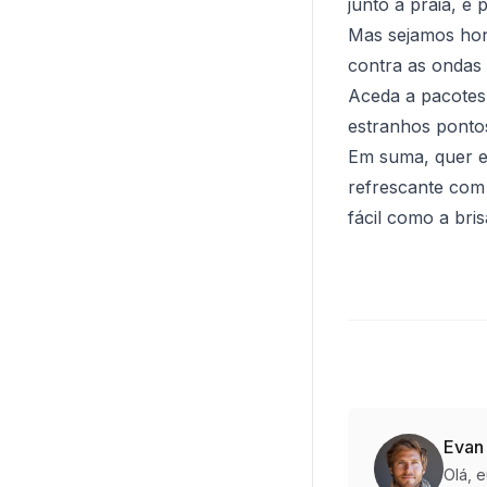
junto à praia, é 
Mas sejamos hone
contra as ondas 
Aceda a pacotes
estranhos pontos
Em suma, quer e
refrescante com 
fácil como a br
Evan
Olá, 