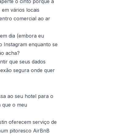
perte o cinto porque a
o em vários locais
entro comercial ao ar
 em dia (embora eu
 o Instagram enquanto se
não acha?
ntir que seus dados
nexão segura onde quer
ssa ao seu hotel para o
á que o meu
stin oferecem serviço de
 num pitoresco AirBnB