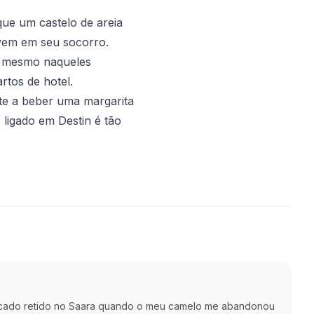
que um castelo de areia
 vem em seu socorro.
l, mesmo naqueles
tos de hotel.
te a beber uma margarita
 ligado em Destin é tão
r ficado retido no Saara quando o meu camelo me abandonou