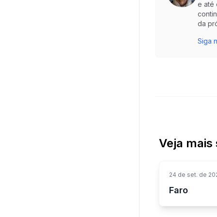
e até
conti
da pr
Siga n
Veja mais 
24 de set. de 20
Faro