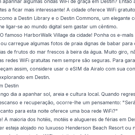
m apanhar algumas ondas WiFi de graça em Destin? Então a
es a ficar mais interessante! A cidade oferece WiFi gratuit
 como a Destin Library e o Destin Commons, um elegante c
lhe ligar-se ao mundo digital sem gastar um cêntimo.
 O famoso HarborWalk Village da cidade! Ponha os e-mails
 ou carregue algumas fotos de praia dignas de babar para
rias de frutos do mar frescos à beira da água. Muito giro, 
s redes WiFi gratuitas nem sempre são seguras. Para gara
eçam assim, considere usar o eSIM da Airalo com sua co
explorando em Destin.
m Destin
ngo dia a apanhar sol, areia e cultura local. Quando regre
descanso e recuperação, ocorre-lhe um pensamento: "Ser
canto para esta noite oferece uma boa rede WiFi?"
 A maioria dos hotéis, motéis e alugueres de férias em De
Quer esteja alojado no luxuoso Henderson Beach Resort ou