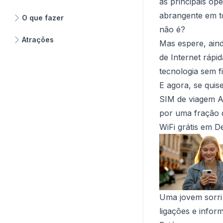
as principais op
abrangente em to
O que fazer
não é?
Atrações
Mas espere, aind
de Internet rápi
tecnologia sem fi
E agora, se quis
SIM de viagem Ai
por uma fração d
WiFi grátis em De
Uma jovem sorri
ligações e infor