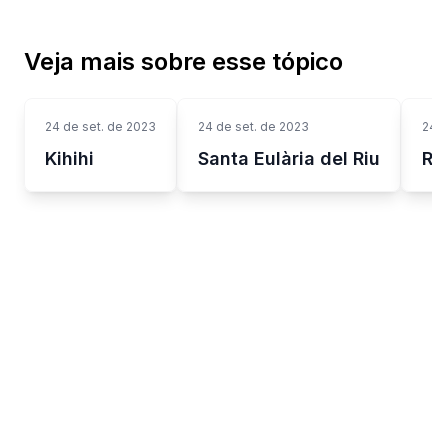
Veja mais sobre esse tópico
24 de set. de 2023
24 de set. de 2023
24 d
Kihihi
Santa Eulària del Riu
Ro