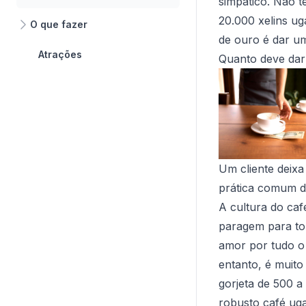
simpático. Não t
20.000 xelins ug
O que fazer
de ouro é dar um
Atrações
Quanto deve dar
Um cliente deixa
prática comum de
A cultura do caf
paragem para to
amor por tudo o 
entanto, é muito
gorjeta de 500 a
robusto café uga