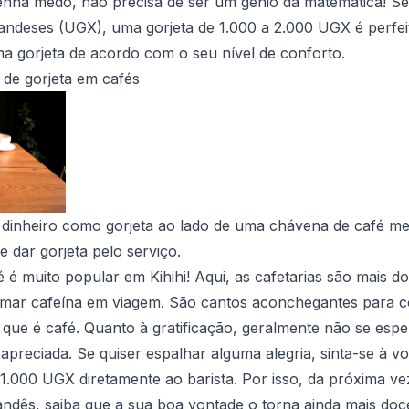
enha medo, não precisa de ser um génio da matemática! Se
andeses (UGX), uma gorjeta de 1.000 a 2.000 UGX é perfeit
a gorjeta de acordo com o seu nível de conforto.
 de gorjeta em cafés
 dinheiro como gorjeta ao lado de uma chávena de café me
 dar gorjeta pelo serviço.
é é muito popular em Kihihi! Aqui, as cafetarias são mais 
mar cafeína em viagem. São cantos aconchegantes para co
que é café. Quanto à gratificação, geralmente não se espe
 apreciada. Se quiser espalhar alguma alegria, sinta-se à 
 1.000 UGX diretamente ao barista. Por isso, da próxima v
ndês, saiba que a sua boa vontade o torna ainda mais doc