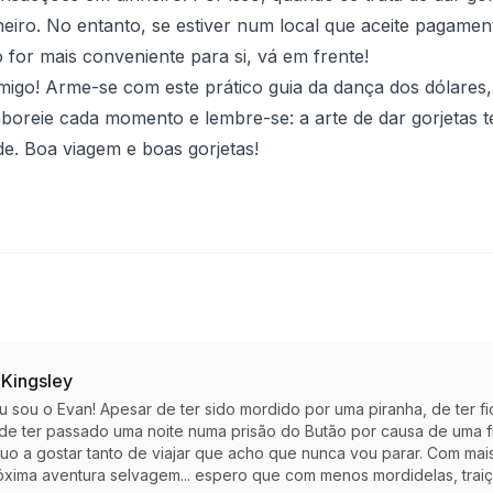
eiro. No entanto, se estiver num local que aceite pagamen
o for mais conveniente para si, vá em frente!
igo! Arme-se com este prático guia da dança dos dólares,
saboreie cada momento e lembre-se: a arte de dar gorjetas 
ade. Boa viagem e boas gorjetas!
 Kingsley
eu sou o Evan! Apesar de ter sido mordido por uma piranha, de te
 de ter passado uma noite numa prisão do Butão por causa de uma f
nuo a gostar tanto de viajar que acho que nunca vou parar. Com mai
óxima aventura selvagem... espero que com menos mordidelas, trai