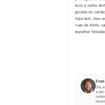
bom e velho dinh
gorjeta no cartã
Aqui tem, meu am
ruas de Kihihi, 
espalhar felicid
Evan
Olá, 
e até
conti
da pr