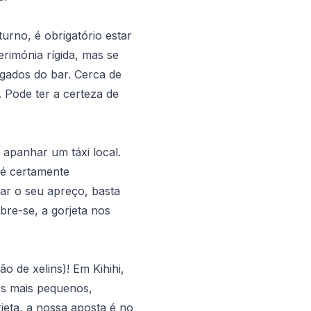
urno, é obrigatório estar
erimónia rígida, mas se
gados do bar. Cerca de
 Pode ter a certeza de
 apanhar um táxi local.
 é certamente
trar o seu apreço, basta
bre-se, a gorjeta nos
 de xelins)! Em Kihihi,
tos mais pequenos,
rjeta, a nossa aposta é no