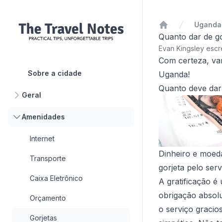
Uganda
Início
Quanto dar de go
Evan Kingsley esc
Com certeza, vam
Sobre a cidade
Uganda!
Quanto deve dar 
Geral
Amenidades
Internet
Dinheiro e moeda
Transporte
gorjeta pelo serv
Caixa Eletrônico
A gratificação é
obrigação absolu
Orçamento
o serviço graci
Gorjetas