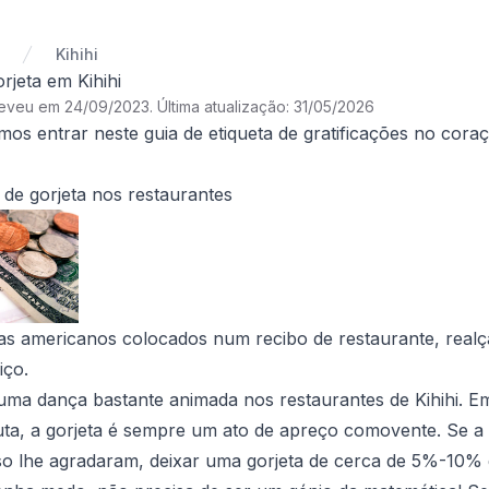
Kihihi
rjeta em Kihihi
reveu em 24/09/2023
.
Última atualização: 31/05/2026
os entrar neste guia de etiqueta de gratificações no coraçã
de gorjeta nos restaurantes
s americanos colocados num recibo de restaurante, realça
iço.
 uma dança bastante animada nos restaurantes de Kihihi. 
ta, a gorjeta é sempre um ato de apreço comovente. Se a 
oso lhe agradaram, deixar uma gorjeta de cerca de 5%-10%