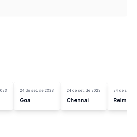
2023
24 de set. de 2023
24 de set. de 2023
24 de set. d
Goa
Chennai
Reims