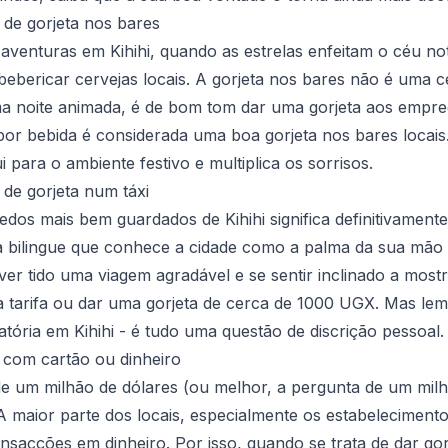
de gorjeta nos bares
aventuras em Kihihi, quando as estrelas enfeitam o céu not
bebericar cervejas locais. A gorjeta nos bares não é uma c
ma noite animada, é de bom tom dar uma gorjeta aos empre
r bebida é considerada uma boa gorjeta nos bares locais.
i para o ambiente festivo e multiplica os sorrisos.
de gorjeta num táxi
edos mais bem guardados de Kihihi significa definitivamente
a bilingue que conhece a cidade como a palma da sua mão
tiver tido uma viagem agradável e se sentir inclinado a mos
 tarifa ou dar uma gorjeta de cerca de 1000 UGX. Mas lem
atória em Kihihi - é tudo uma questão de discrição pessoal.
 com cartão ou dinheiro
e um milhão de dólares (ou melhor, a pergunta de um milhão
. A maior parte dos locais, especialmente os estabelecimen
ransacções em dinheiro. Por isso, quando se trata de dar go