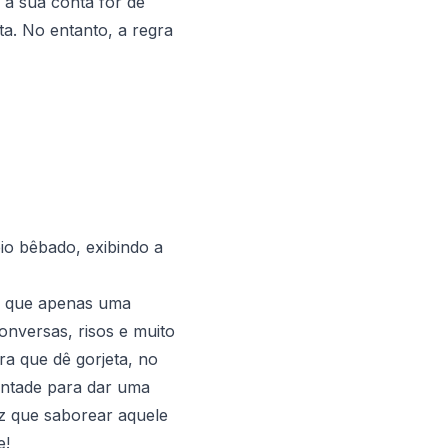
 a sua conta for de
a. No entanto, a regra
io bêbado, exibindo a
do que apenas uma
nversas, risos e muito
ra que dê gorjeta, no
vontade para dar uma
ez que saborear aquele
e!