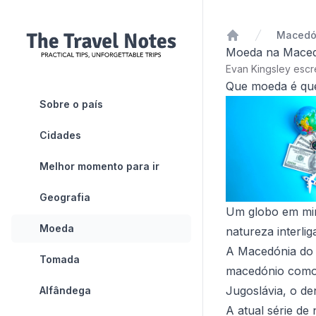
Macedón
Início
Moeda na Maced
Evan Kingsley esc
Que moeda é que
Sobre o país
Cidades
Melhor momento para ir
Geografia
Um globo em min
Moeda
natureza interlig
A Macedónia do N
Tomada
macedónio como m
Jugoslávia, o d
Alfândega
A atual série de