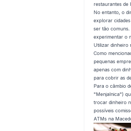
restaurantes de 
No entanto, o di
explorar cidade
ser tão comuns. 
experimentar o m
Utilizar dinheir
Como mencionado
pequenas empres
apenas com dinhe
para cobrir as de
Para o câmbio d
"Menjalnica") q
trocar dinheiro 
possíveis comis
ATMs na Macedó