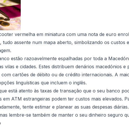
ooter vermelha em miniatura com uma nota de euro enrol
, tudo assente num mapa aberto, simbolizando os custos 
agem.
banco estão razoavelmente espalhadas por toda a Macedóni
s vilas e cidades. Estes distribuem denários macedónios e 
o com cartões de débito ou de crédito internacionais. A maio
pções linguísticas que incluem o inglês.
 que está atento às taxas de transação que o seu banco p
 em ATM estrangeiras podem ter custos mais elevados. Par
adamente, tente estimar e planear as suas despesas diária
 mas lembre-se também de manter o seu dinheiro seguro qu
o