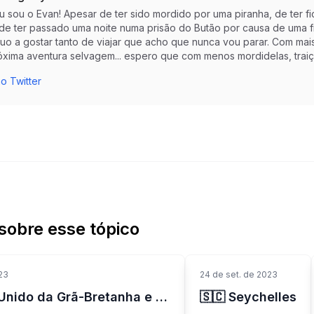
eu sou o Evan! Apesar de ter sido mordido por uma piranha, de te
 de ter passado uma noite numa prisão do Butão por causa de uma f
nuo a gostar tanto de viajar que acho que nunca vou parar. Com mai
óxima aventura selvagem... espero que com menos mordidelas, trai
o Twitter
sobre esse tópico
23
24 de set. de 2023
🇬🇧 Reino Unido da Grã-Bretanha e Irlanda do Norte
🇸🇨 Seychelles