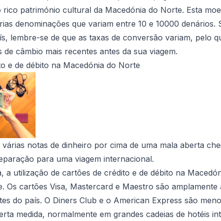
 rico património cultural da Macedónia do Norte. Esta moe
rias denominações que variam entre 10 e 10000 denários. 
ís, lembre-se de que as taxas de conversão variam, pelo 
as de câmbio mais recentes antes da sua viagem.
to e de débito na Macedónia do Norte
árias notas de dinheiro por cima de uma mala aberta chei
reparação para uma viagem internacional.
, a utilização de cartões de crédito e de débito na Maced
te. Os cartões Visa, Mastercard e Maestro são amplamente 
antes do país. O Diners Club e o American Express são me
erta medida, normalmente em grandes cadeias de hotéis in