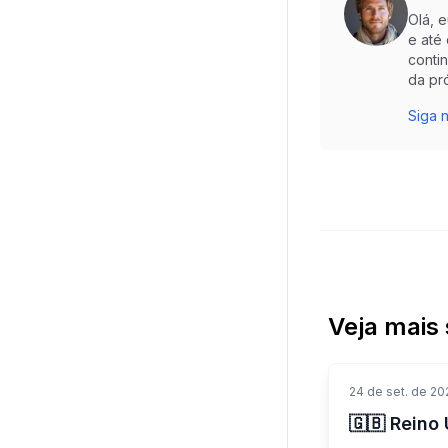
Olá, 
e até
conti
da pr
Siga n
Veja mais 
24 de set. de 20