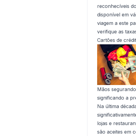
reconhecíveis do
disponível em vá
viagem a este pa
verifique as tax
Cartões de crédi
Mãos segurando v
significando a p
Na última década
significativamen
lojas e restaur
são aceites em c