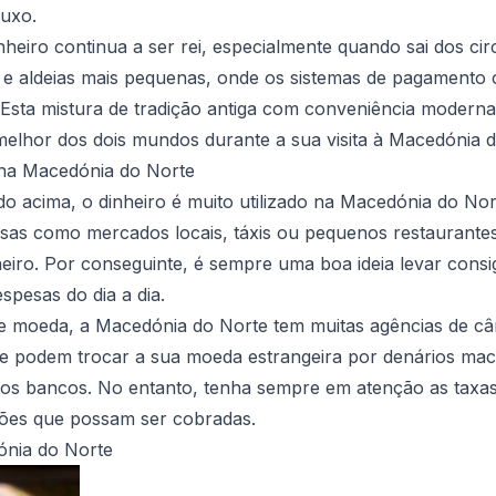
luxo.
nheiro continua a ser rei, especialmente quando sai dos cir
s e aldeias mais pequenas, onde os sistemas de pagament
Esta mistura de tradição antiga com conveniência moderna 
elhor dos dois mundos durante a sua visita à Macedónia d
o na Macedónia do Norte
 acima, o dinheiro é muito utilizado na Macedónia do Nor
as como mercados locais, táxis ou pequenos restaurantes
iro. Por conseguinte, é sempre uma boa ideia levar consig
spesas do dia a dia.
e moeda, a Macedónia do Norte tem muitas agências de c
ue podem trocar a sua moeda estrangeira por denários m
nos bancos. No entanto, tenha sempre em atenção as taxas
sões que possam ser cobradas.
nia do Norte