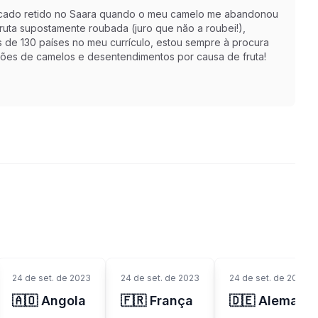
r ficado retido no Saara quando o meu camelo me abandonou
ruta supostamente roubada (juro que não a roubei!),
s de 130 países no meu currículo, estou sempre à procura
ções de camelos e desentendimentos por causa de fruta!
24 de set. de 2023
24 de set. de 2023
24 de set. de 2023
🇦🇴 Angola
🇫🇷 França
🇩🇪 Alemanh