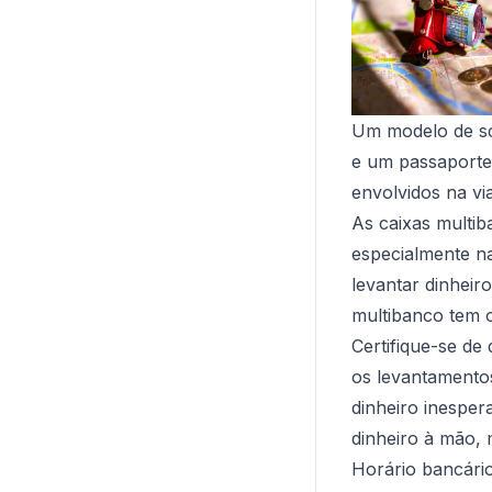
Um modelo de sc
e um passaporte
envolvidos na vi
As caixas multi
especialmente na
levantar dinheir
multibanco tem o
Certifique-se de
os levantamentos
dinheiro inesper
dinheiro à mão,
Horário bancári