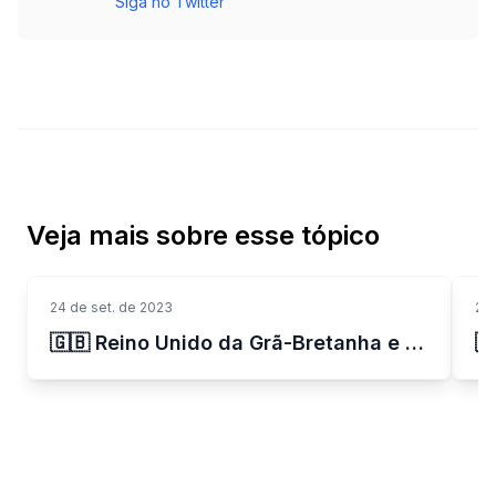
Siga no Twitter
Veja mais sobre esse tópico
24 de set. de 2023
24 
🇬🇧 Reino Unido da Grã-Bretanha e Irlanda do Norte
🇦