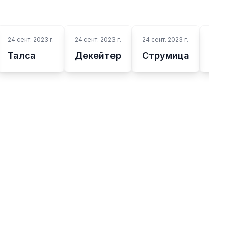
24 сент. 2023 г.
24 сент. 2023 г.
24 сент. 2023 г.
24 се
Талса
Декейтер
Струмица
Ис