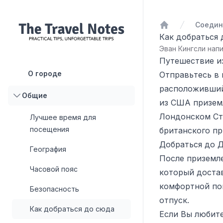
Домой
Как добраться 
Эван Кингсли напи
Путешествие и
О городе
Отправьтесь в
расположивший
Общие
из США приземл
Лондонском Ста
Лучшее время для
посещения
британского пр
Добраться до 
География
После приземле
Часовой пояс
который доста
комфортной по
Безопасность
отпуск.
Как добраться до сюда
Если Вы любит