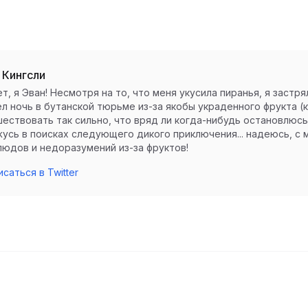
 Кингсли
т, я Эван! Несмотря на то, что меня укусила пиранья, я застр
л ночь в бутанской тюрьме из-за якобы украденного фрукта (кл
ествовать так сильно, что вряд ли когда-нибудь остановлюсь.
усь в поисках следующего дикого приключения... надеюсь, с
юдов и недоразумений из-за фруктов!
саться в Twitter