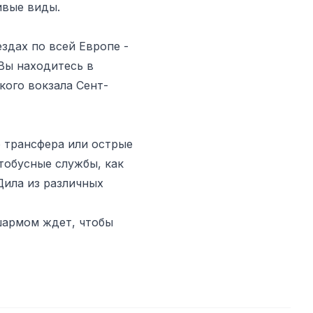
ивые виды.
здах по всей Европе -
 Вы находитесь в
кого вокзала Сент-
о трансфера или острые
тобусные службы, как
Дила из различных
 шармом ждет, чтобы