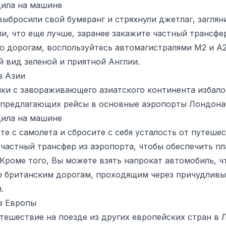
Дила на машине
выбросили свой бумеранг и стряхнули джетлаг, заглян
и, что еще лучше, заранее закажите частный трансфер.
о дорогам, воспользуйтесь автомагистралями М2 и А2
 вид зеленой и приятной Англии.
з Азии
ки с завораживающего азиатского континента избал
 предлагающих рейсы в основные аэропорты Лондона
Дила на машине
те с самолета и сбросите с себя усталость от путешес
 частный трансфер из аэропорта, чтобы обеспечить 
 Кроме того, Вы можете взять напрокат автомобиль, ч
о британским дорогам, проходящим через причудливы
.
з Европы
ешествие на поезде из других европейских стран в Л