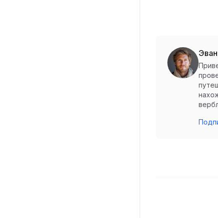
Эван
Приве
прове
путеш
нахож
вербл
Подпи