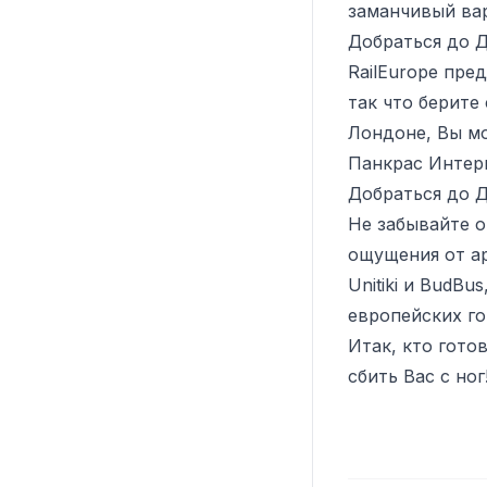
заманчивый вар
Добраться до Д
RailEurope пре
так что берите
Лондоне, Вы мо
Панкрас Интер
Добраться до Д
Не забывайте о
ощущения от ар
Unitiki и BudB
европейских го
Итак, кто гото
сбить Вас с ног