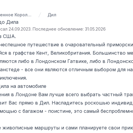
Соединенное Королевство Великобритании и Северной Ирландии
Дил
до Дила
сал 24.09.2023
.
Последнее обновление: 31.05.2026
з США.
 неспешное путешествие в очаровательный приморски
ся в графстве Кент, Великобритания. Большинство 
яются либо в Лондонском Гатвике, либо в Лондонско
нстеде - все они являются отличным выбором для на
иключения.
Дила на автомобиле
ния в Лондоне Вам лучше всего выбрать частный тра
вит Вас прямо в Дил. Насладитесь роскошью индивид
мощью с багажом - поистине, это самый беспроблемн
е живописные маршруты и сами планируете свои прик