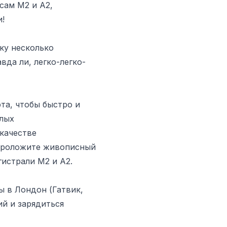
сам М2 и А2,
!
ку несколько
да ли, легко-легко-
та, чтобы быстро и
алых
качестве
 Проложите живописный
гистрали М2 и А2.
ы в Лондон (Гатвик,
ий и зарядиться