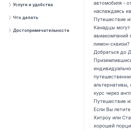
автомобиля - о
Услуги и удобства
наслаждаясь кв
Что делать
Путешествие и
Канадцы могут 
Достопримечательности
авиакомпаний п
лимон-сквизи?
Добраться до Д
Приземлившись,
индивидуально
путешественник
альтернативы,
курс через анг
Путешествие и
Если Вы летите
Хитроу или Ста
хорошей порцие