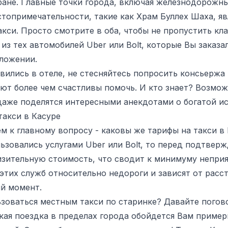
ане. Главные точки города, включая железнодорожны
топримечательности, такие как Храм Буллех Шаха, я
акси. Просто смотрите в оба, чтобы не пропустить кл
 из тех автомобилей Uber или Bolt, которые Вы заказ
ложении.
вились в отеле, не стесняйтесь попросить консьержа 
ют более чем счастливы помочь. И кто знает? Возмож
аже поделятся интересными анекдотами о богатой ис
такси в Касуре
м к главному вопросу - каковы же тарифы на такси в
ьзовались услугами Uber или Bolt, то перед подтвер
изительную стоимость, что сводит к минимуму непри
этих служб относительно недороги и зависят от расст
й момент.
зоваться местным такси по старинке? Давайте погов
кая поездка в пределах города обойдется Вам пример