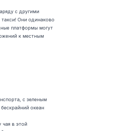
наряду с другими
 такси! Они одинаково
одные платформы могут
ложений к местным
спорта, с зеленым
 бескрайний океан
 чая в этой