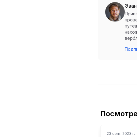
Эван
Приве
прове
путеш
нахож
вербл
Подпи
Посмотре
23 сент. 2023 г.