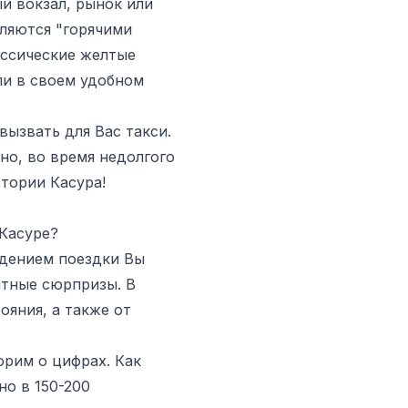
й вокзал, рынок или
вляются "горячими
ассические желтые
али в своем удобном
вызвать для Вас такси.
но, во время недолгого
тории Касура!
 Касуре?
ждением поездки Вы
ятные сюрпризы. В
ояния, а также от
орим о цифрах. Как
но в 150-200