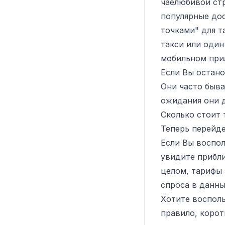
чаелюбивой стр
популярные дос
точками" для т
такси или один
мобильном при
Если Вы остано
Они часто быва
ожидания они д
Сколько стоит 
Теперь перейде
Если Вы воспол
увидите прибл
целом, тарифы 
спроса в данны
Хотите восполь
правило, корот