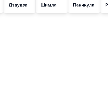
Дзаудзи
Шимла
Панчкула