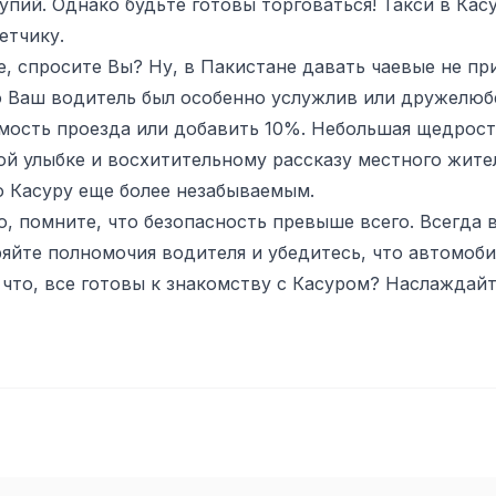
упий. Однако будьте готовы торговаться! Такси в Касу
етчику.
е, спросите Вы? Ну, в Пакистане давать чаевые не пр
о Ваш водитель был особенно услужлив или дружелюбе
имость проезда или добавить 10%. Небольшая щедрос
ой улыбке и восхитительному рассказу местного жите
о Касуру еще более незабываемым.
о, помните, что безопасность превыше всего. Всегда
яйте полномочия водителя и убедитесь, что автомоби
 что, все готовы к знакомству с Касуром? Наслаждайт