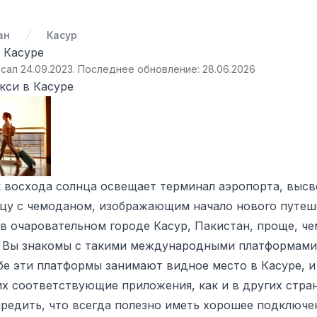
ан
Касур
в Касуре
сал 24.09.2023
.
Последнее обновление: 28.06.2026
акси в Касуре
 восхода солнца освещает терминал аэропорта, высв
цу с чемоданом, изображающим начало нового путеш
в очаровательном городе Касур, Пакистан, проще, че
 Вы знакомы с такими международными платформами, к
бе эти платформы занимают видное место в Касуре, и
их соответствующие приложения, как и в других стра
редить, что всегда полезно иметь хорошее подключен