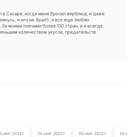
ял в Сахаре, когда меня бросил верблюд, и даже
янусь, я его не брал!), я все еще люблю
 За моими плечами более 130 стран, и я всегда
 меньшим количеством укусов, предательств
4 сент. 2023 г.
24 сент. 2023 г.
24 сент. 2023 г.
24 сент. 