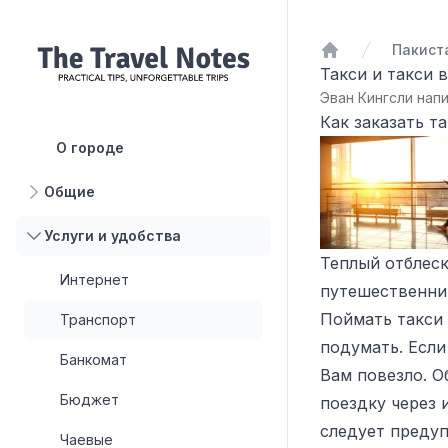
Пакист
Домой
Такси и такси 
Эван Кингсли напи
Как заказать т
О городе
Общие
Услуги и удобства
Теплый отблеск
Интернет
путешественни
Поймать такси 
Транспорт
подумать. Если
Банкомат
Вам повезло. О
Бюджет
поездку через 
следует предуп
Чаевые