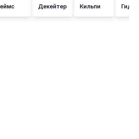
Реймс
Декейтер
Кильпи
Гидда