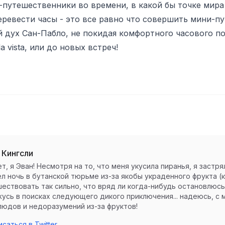
я-путешественники во времени, в какой бы точке мира
еревести часы - это все равно что совершить мини-п
дух Сан-Пабло, не покидая комфортного часового по
la vista, или до новых встреч!
 Кингсли
т, я Эван! Несмотря на то, что меня укусила пиранья, я застр
л ночь в бутанской тюрьме из-за якобы украденного фрукта (кл
ествовать так сильно, что вряд ли когда-нибудь остановлюсь.
усь в поисках следующего дикого приключения... надеюсь, с
юдов и недоразумений из-за фруктов!
саться в Twitter