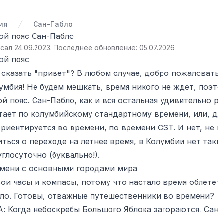
ия
Сан-Пабло
ой пояс Сан-Пабло
сал 24.09.2023
.
Последнее обновление: 05.07.2026
ой пояс
 сказать "привет"? В любом случае, добро пожаловат
умбия! Не будем мешкать, время никого не ждет, поэ
й пояс. Сан-Пабло, как и вся остальная удивительно 
тает по колумбийскому стандартному времени, или, дл
риентируется во времени, по времени CST. И нет, не 
ться о переходе на летнее время, в Колумбии нет так
углосуточно (буквально!).
емени с основными городами мира
вои часы и компасы, потому что настало время облете
бло. Готовы, отважные путешественники во времени?
: Когда небоскребы Большого Яблока загораются, Са