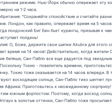
утреннем режиме. Нью-Йорк обычно опережает эту к
ерно на 1-2 часа.
британия: "Сохраняйте спокойствие и считайте разниц
ане. Лондон, как правило, опережает время на 5 часов
гда лондонский Биг Бен бьет куранты, призывая к чаеп
наступает полдень!
лия: О, Боже, держите свои шапки Akubra для этого с
ет время на 14 часов! Действительно, когда жители 
ие беляши, Сан-Пабло все еще радуется под звездным
 Поскольку Токио - повелитель времени, приготовьте
чку. Токио тоже оказывается на 14 часов впереди. В 
вуют восходящее солнце, Сан-Пабло тихо шепчет лун
ая Африка: Приготовьтесь к неожиданному сюрпризу!
 этим южным форпостом. Поэтому, когда восход солн
птаун в золотые оттенки, Сан-Пабло тоже просыпаетс