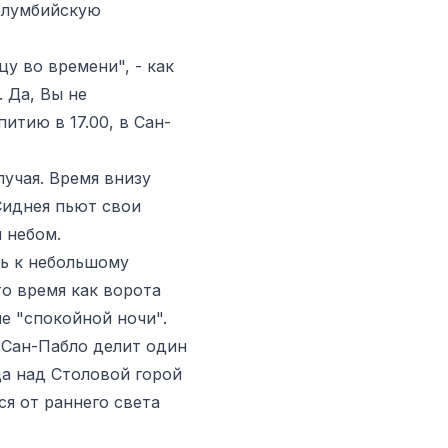
олумбийскую
у во времени", - как
. Да, Вы не
итию в 17.00, в Сан-
лучая. Время внизу
Сиднея пьют свои
 небом.
сь к небольшому
то время как ворота
е "спокойной ночи".
 Сан-Пабло делит один
ца над Столовой горой
я от раннего света