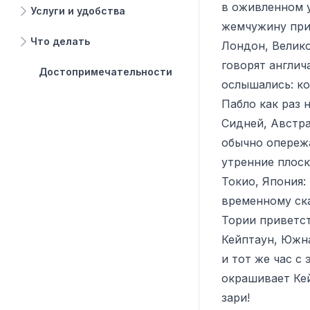
в оживленном 
Услуги и удобства
жемчужину прим
Что делать
Лондон, Велико
говорят англич
Достопримечательности
ослышались: ко
Пабло как раз 
Сидней, Австра
обычно опережа
утренние плоск
Токио, Япония:
временному ска
Тории приветст
Кейптаун, Южн
и тот же час с
окрашивает Кей
зари!