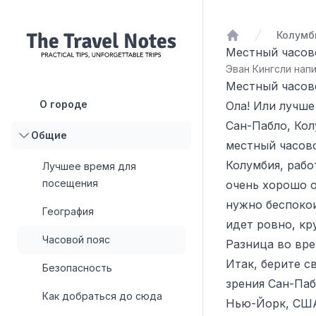
Колумб
Домой
Местный часов
Эван Кингсли напи
Местный часов
О городе
Ола! Или лучше
Сан-Пабло, Кол
Общие
местный часово
Колумбия, рабо
Лучшее время для
посещения
очень хорошо о
нужно беспокои
География
идет ровно, кр
Часовой пояс
Разница во вр
Итак, берите с
Безопасность
зрения Сан-Па
Как добраться до сюда
Нью-Йорк, США