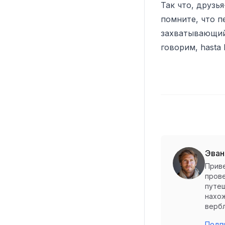
Так что, друзь
помните, что п
захватывающий 
говорим, hasta 
Эван
Приве
прове
путеш
нахож
вербл
Подпи