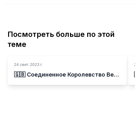
Посмотреть больше по этой
теме
24 сент. 2023 г.
24 
🇬🇧 Соединенное Королевство Великобритании и Северной Ирландии
