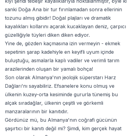
kıyı şeridi tebeşir kayalıklarıyla noktalanmıştır, öyle ki
sanki Doğa Ana bir tur fırınlamadan sonra ellerinin
tozunu almış gibidir! Doğal plajları ve dramatik
kayalıkları kollarını açarak kucaklayan deniz, çarpıcı
güzelliğiyle tüyleri diken diken ediyor.
Yine de, gözden kaçmasına izin vermeyin - ekmek
sepetinin şarap kadehiyle en keyifli uyum içinde
buluştuğu, asmalarla kaplı vadiler ve verimli tarım
arazilerinden oluşan bir yamalı bohça!
Son olarak Almanya'nın jeolojik süperstarı Harz
Dağları'nı sayabiliriz. Efsanelere konu olmuş ve
ülkenin kuzey-orta kesiminde gururla tünemiş bu
alçak sıradağlar, ülkenin çeşitli ve görkemli
manzaralarının bir kanıtıdır.
Gördünüz mü, bu Almanya'nın coğrafi gücünün
şaşırtıcı bir kanıtı değil mi? Şimdi, kim gerçek hayat