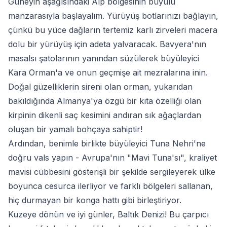
Güneyin aşağısındaki Alp bölgesinin büyülü
manzarasıyla başlayalım. Yürüyüş botlarınızı bağlayın,
çünkü bu yüce dağların tertemiz karlı zirveleri macera
dolu bir yürüyüş için adeta yalvaracak. Bavyera'nın
masalsı şatolarının yanından süzülerek büyüleyici
Kara Orman'a ve onun geçmişe ait mezralarına inin.
Doğal güzelliklerin sireni olan orman, yukarıdan
bakıldığında Almanya'ya özgü bir kıta özelliği olan
kirpinin dikenli saç kesimini andıran sık ağaçlardan
oluşan bir yamalı bohçaya sahiptir!
Ardından, benimle birlikte büyüleyici Tuna Nehri'ne
doğru vals yapın - Avrupa'nın "Mavi Tuna'sı", kraliyet
mavisi cübbesini gösterişli bir şekilde sergileyerek ülke
boyunca cesurca ilerliyor ve farklı bölgeleri sallanan,
hiç durmayan bir konga hattı gibi birleştiriyor.
Kuzeye dönün ve iyi günler, Baltık Denizi! Bu çarpıcı