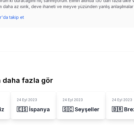
rum ki duracağımı hiç sanmıyorum. Elimin altında 130'dan fazla ülke 
 daha az ısırık, deve ihaneti ve meyve yüzünden yanlış anlaşılmalar 
r'da takip et
 daha fazla gör
24 Eyl 2023
24 Eyl 2023
24 Eyl 2023
iz
🇪🇸 İspanya
🇸🇨 Seyşeller
🇧🇷 Bre