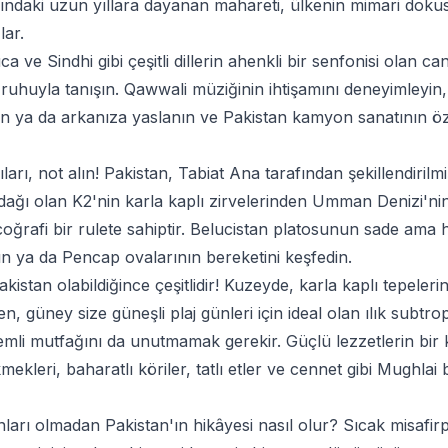
ındaki uzun yıllara dayanan mahareti, ülkenin mimari dokus
lar.
 ve Sindhi gibi çeşitli dillerin ahenkli bir senfonisi olan can
 ruhuyla tanışın. Qawwali müziğinin ihtişamını deneyimleyin, 
in ya da arkanıza yaslanın ve Pakistan kamyon sanatının öz
arı, not alın! Pakistan, Tabiat Ana tarafından şekillendirilm
 dağı olan K2'nin karla kaplı zirvelerinden Umman Denizi'n
coğrafi bir rulete sahiptir. Belucistan platosunun sade ama
n ya da Pencap ovalarının bereketini keşfedin.
akistan olabildiğince çeşitlidir! Kuzeyde, karla kaplı tepele
en, güney size güneşli plaj günleri için ideal olan ılık subtro
emli mutfağını da unutmamak gerekir. Güçlü lezzetlerin bir 
ekleri, baharatlı köriler, tatlı etler ve cennet gibi Mughlai 
ları olmadan Pakistan'ın hikâyesi nasıl olur? Sıcak misafirp