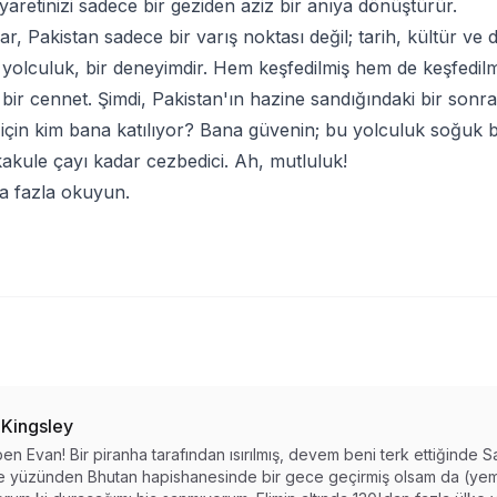
iyaretinizi sadece bir geziden aziz bir anıya dönüştürür.
r, Pakistan sadece bir varış noktası değil; tarih, kültür ve 
yolculuk, bir deneyimdir. Hem keşfedilmiş hem de keşfedil
 bir cennet. Şimdi, Pakistan'ın hazine sandığındaki bir sonr
için kim bana katılıyor? Bana güvenin; bu yolculuk soğuk 
kakule çayı kadar cezbedici. Ah, mutluluk!
ha fazla okuyun
.
 Kingsley
en Evan! Bir piranha tarafından ısırılmış, devem beni terk ettiğinde S
 yüzünden Bhutan hapishanesinde bir gece geçirmiş olsam da (yemi