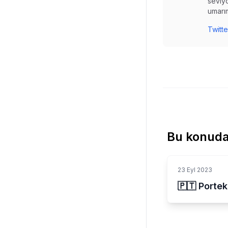
seviyo
umarım
Twitte
Bu konuda
23 Eyl 2023
🇵🇹 Portek