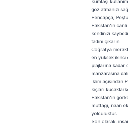
kumtaşı kullanım
göz atmanızı sağ
Pencapça, Peştuca
Pakistan'ın canlı
kendinizi kaybed
tadını çıkarın.
Coğrafya meraklıl
en yüksek ikinci
plajlarına kadar 
manzarasına dalı
İklim açısından P
kışları kucaklark
Pakistan'ın görk
mutfağı, naan ekm
yolculuktur.
Son olarak, insan