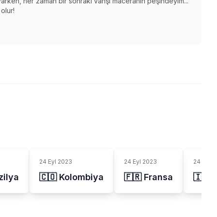
varken, her zaman bir sonraki vahşi maceranın peşindeyim...
olur!
24 Eyl 2023
24 Eyl 2023
24 Eyl 
zilya
🇨🇴 Kolombiya
🇫🇷 Fransa
🇮🇳 