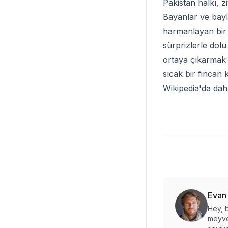
Pakistan halkı, z
Bayanlar ve bayla
harmanlayan bir 
sürprizlerle dolu
ortaya çıkarmak 
sıcak bir fincan 
Wikipedia'da da
Evan
Hey, b
meyve