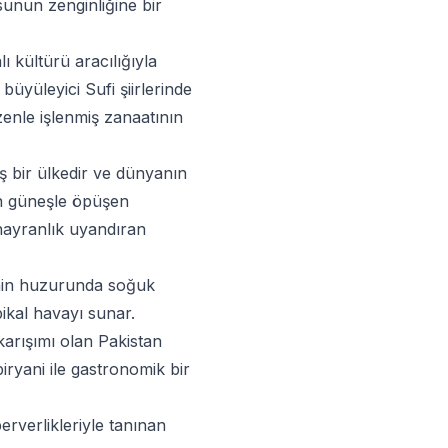
unun zenginliğine bir
lı kültürü aracılığıyla
büyüleyici Sufi şiirlerinde
enle işlenmiş zanaatının
iş bir ülkedir ve dünyanın
in güneşle öpüşen
 hayranlık uyandıran
rinin huzurunda soğuk
pikal havayı sunar.
karışımı olan Pakistan
biryani ile gastronomik bir
erverlikleriyle tanınan