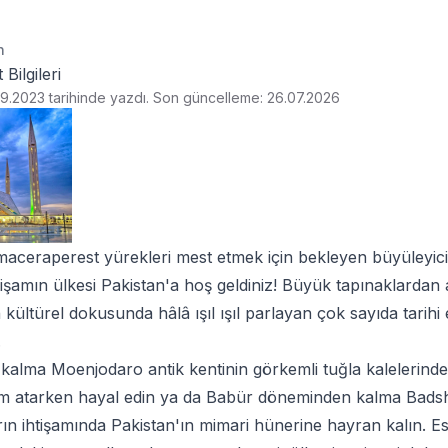
n
Bilgileri
9.2023 tarihinde yazdı
.
Son güncelleme: 26.07.2026
maceraperest yürekleri mest etmek için bekleyen büyüleyici z
işamın ülkesi Pakistan'a hoş geldiniz! Büyük tapınaklardan 
 kültürel dokusunda hâlâ ışıl ışıl parlayan çok sayıda tarihi 
.
n kalma Moenjodaro antik kentinin görkemli tuğla kalelerind
ım atarken hayal edin ya da Babür döneminden kalma Badsh
ların ihtişamında Pakistan'ın mimari hünerine hayran kalın. 