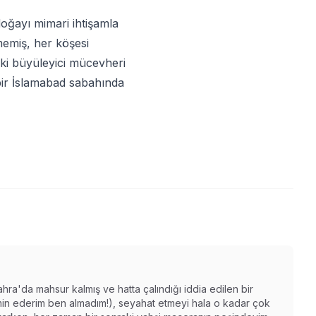
doğayı mimari ihtişamla
memiş, her köşesi
aki büyüleyici mücevheri
bir İslamabad sabahında
ahra'da mahsur kalmış ve hatta çalındığı iddia edilen bir
n ederim ben almadım!), seyahat etmeyi hala o kadar çok