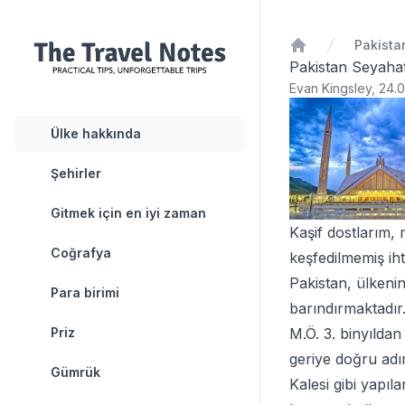
Pakista
Ana Sayfa
Pakistan Seyahat 
Evan Kingsley, 24.0
Ülke hakkında
Şehirler
Gitmek için en iyi zaman
Kaşif dostlarım, 
Coğrafya
keşfedilmemiş iht
Pakistan, ülkenin
Para birimi
barındırmaktadır
Priz
M.Ö. 3. binyılda
geriye doğru ad
Gümrük
Kalesi gibi yapı