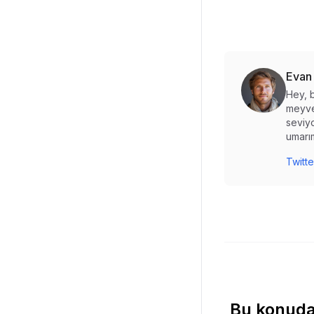
Evan
Hey, b
meyve
seviyo
umarım
Twitte
Bu konuda