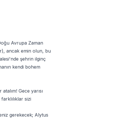
en Doğu Avrupa Zaman
dir), ancak emin olun, bu
alesi'nde şehrin ilginç
zamanın kendi bohem
ur atalım! Gece yarısı
arklılıklar sizi
eniz gerekecek; Alytus