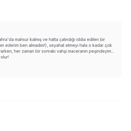
ahra'da mahsur kalmış ve hatta çalındığı iddia edilen bir
n ederim ben almadım!), seyahat etmeyi hala o kadar çok
varken, her zaman bir sonraki vahşi maceranın peşindeyim...
olur!