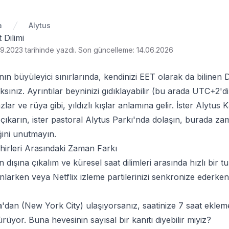
a
Alytus
 Dilimi
9.2023 tarihinde yazdı
.
Son güncelleme: 14.06.2026
'nın büyüleyici sınırlarında, kendinizi EET olarak da bilin
ksınız. Ayrıntılar beyninizi gıdıklayabilir (bu arada UTC+2'
ar ve rüya gibi, yıldızlı kışlar anlamına gelir. İster Alytus K
ı çıkarın, ister pastoral Alytus Parkı'nda dolaşın, burada 
iğini unutmayın.
irleri Arasındaki Zaman Farkı
n dışına çıkalım ve küresel saat dilimleri arasında hızlı bir t
nlarken veya Netflix izleme partilerinizi senkronize ederken f
dan (New York City) ulaşıyorsanız, saatinize 7 saat eklem
ürüyor. Buna hevesinin sayısal bir kanıtı diyebilir miyiz?