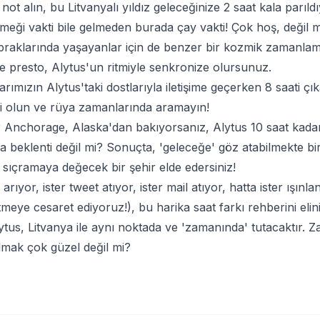
 not alın, bu Litvanyalı yıldız geleceğinize 2 saat kala parı
emeği vakti bile gelmeden burada çay vakti! Çok hoş, değil m
opraklarında yaşayanlar için de benzer bir kozmik zamanl
ve presto, Alytus'un ritmiyle senkronize olursunuz.
arımızın Alytus'taki dostlarıyla iletişime geçerken 8 saati ç
li olun ve rüya zamanlarında aramayın!
 Anchorage, Alaska'dan bakıyorsanız, Alytus 10 saat kadar
 beklenti değil mi? Sonuçta, 'geleceğe' göz atabilmekte bir
k sıçramaya değecek bir şehir elde edersiniz!
arıyor, ister tweet atıyor, ister mail atıyor, hatta ister ışın
tmeye cesaret ediyoruz!), bu harika saat farkı rehberini eli
Alytus, Litvanya ile aynı noktada ve 'zamanında' tutacaktır
lmak çok güzel değil mi?