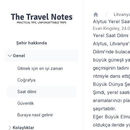
Litvany
Ana Sayfa
Alytus Yerel Saat
Evan Kingsley, 24.0
Yerel Saat Dilimi
Şehir hakkında
Alytus, Litvanya
Dilimi'nde bulaca
Genel
büyük güneşli yazl
geçmişinin tadın
Gitmek için en iyi zaman
ritmiyle dans ett
Coğrafya
Büyük Dünya Şeh
Saat dilimi
Şimdi, yerel saati
aramalarınızı pla
Güvenlik
şaşırtabilir.
Buraya nasıl gelinir
Eğer Büyük Elma'
oldukça ileride y
Kolaylıklar