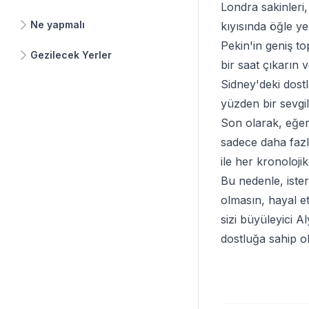
Londra sakinleri,
Ne yapmalı
kıyısında öğle y
Pekin'in geniş t
Gezilecek Yerler
bir saat çıkarın 
Sidney'deki dostl
yüzden bir sevgi
Son olarak, eğer
sadece daha fazla
ile her kronoloji
Bu nedenle, ister 
olmasın, hayal e
sizi büyüleyici 
dostluğa sahip o