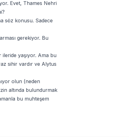
ldıyor. Evet, Thames Nehri
i?
ama söz konusu. Sadece
ıkarması gerekiyor. Bu
 ileride yaşıyor. Ama bu
az sihir vardır ve Alytus
lanıyor olun (neden
nizin altında bulundurmak
. Zamanla bu muhteşem