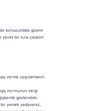
abı
konusundaki gizemi
zevkli bir tura çıkalım!
ahşiş verme uygulamasını
hşiş normunun vergi
şkenlik gösterebilir.
 bir yemek yediyseniz,