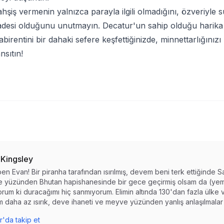
şiş vermenin yalnızca parayla ilgili olmadığını, özveriyle s
 ifadesi olduğunu unutmayın. Decatur'un sahip olduğu harika
labirentini bir dahaki sefere keşfettiğinizde, minnettarlığını
sıtın!
 Kingsley
en Evan! Bir piranha tarafından ısırılmış, devem beni terk ettiğinde S
 yüzünden Bhutan hapishanesinde bir gece geçirmiş olsam da (yemi
rum ki duracağımı hiç sanmıyorum. Elimin altında 130'dan fazla ülke 
 daha az ısırık, deve ihaneti ve meyve yüzünden yanlış anlaşılmalar 
r'da takip et