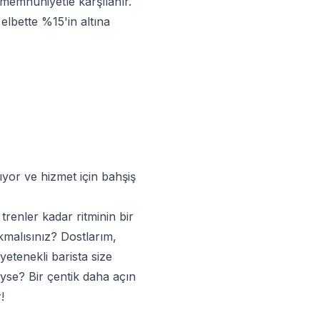
memnuniyetle karşılanır.
lbette %15'in altına
ıyor ve hizmet için bahşiş
renler kadar ritminin bir
malısınız? Dostlarım,
yetenekli barista size
iyse? Bir çentik daha açın
!