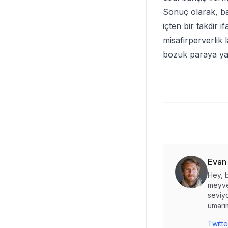
Sonuç olarak, bah
içten bir takdir
misafirperverlik 
bozuk paraya yan
Evan
Hey, b
meyve
seviyo
umarım
Twitte