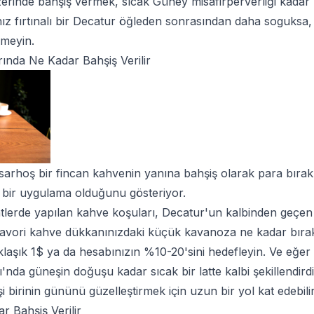
erinde bahşiş vermek, sıcak Güney misafirperverliği kadar 
 fırtınalı bir Decatur öğleden sonrasından daha soguksa, e
meyin.
nda Ne Kadar Bahşiş Verilir
 sarhoş bir fincan kahvenin yanına bahşiş olarak para bırak
 bir uygulama olduğunu gösteriyor.
lerde yapılan kahve koşuları, Decatur'un kalbinden geçen t
 favori kahve dükkanınızdaki küçük kavanoza ne kadar bırak
klaşık
1$
ya da hesabınızın
%10-20'sini
hedefleyin. Ve eğer 
nda güneşin doğuşu kadar sıcak bir latte kalbi şekillendird
şi birinin gününü güzelleştirmek için uzun bir yol kat edebilir
r Bahşiş Verilir