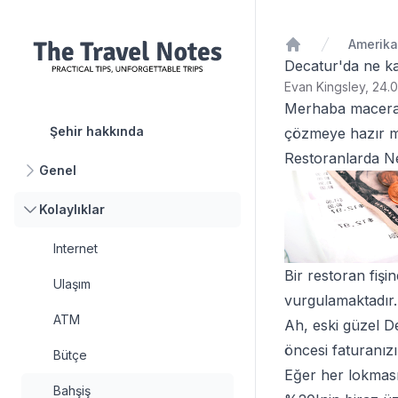
Ana Sayfa
Decatur'da ne ka
Evan Kingsley, 24.0
Merhaba macerap
Şehir hakkında
çözmeye hazır mı
Restoranlarda Ne
Genel
Kolaylıklar
Internet
Bir restoran fişi
Ulaşım
vurgulamaktadır.
ATM
Ah, eski güzel D
öncesi faturanız
Bütçe
Eğer her lokması
Bahşiş