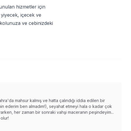
unulan hizmetler için
 yiyecek, içecek ve
zı kolunuza ve cebinizdeki
ahra'da mahsur kalmış ve hatta çalındığı iddia edilen bir
n ederim ben almadım!), seyahat etmeyi hala o kadar çok
varken, her zaman bir sonraki vahşi maceranın peşindeyim...
olur!