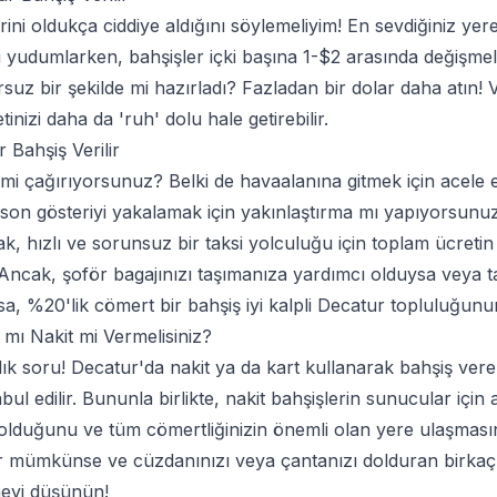
rini oldukça ciddiye aldığını söylemeliyim! En sevdiğiniz yer
zi yudumlarken, bahşişler içki başına
1-$2
arasında değişmeli
rsuz bir şekilde mi hazırladı? Fazladan bir dolar daha atın!
tinizi daha da 'ruh' dolu hale getirebilir.
 Bahşiş Verilir
 mi çağırıyorsunuz? Belki de havaalanına gitmek için acele
ki son gösteriyi yakalamak için yakınlaştırma mı yapıyorsun
ak, hızlı ve sorunsuz bir taksi yolculuğu için toplam ücreti
r. Ancak, şoför bagajınızı taşımanıza yardımcı olduysa vey
sa, %20'lik cömert bir bahşiş iyi kalpli Decatur topluluğunu
a mı Nakit mi Vermelisiniz?
ık soru! Decatur'da nakit ya da kart kullanarak bahşiş verebil
ul edilir. Bununla birlikte, nakit bahşişlerin sunucular içi
olduğunu ve tüm cömertliğinizin önemli olan yere ulaşmasın
 mümkünse ve cüzdanınızı veya çantanızı dolduran birkaç d
meyi düşünün!