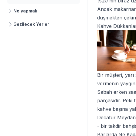
%20'nin biraz üz
Ancak makarnanız
Ne yapmalı
düşmekten çekin
Gezilecek Yerler
Kahve Dükkanları
Bir müşteri, yarı
vermenin yaygın
Sabah erken saat
parçasıdır. Peki
kahve başına ya
Decatur Meydanı'
- bir takdir bahşi
Barlarda Ne Kada