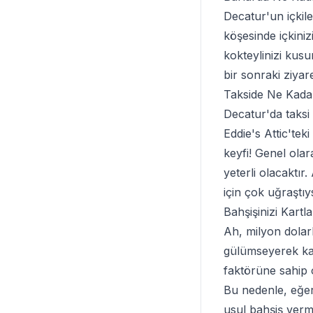
Decatur'un içkile
köşesinde içkini
kokteylinizi kusu
bir sonraki ziyare
Takside Ne Kadar
Decatur'da taksi
Eddie's Attic'te
keyfi! Genel olar
yeterli olacaktı
için çok uğraştıy
Bahşişinizi Kartl
Ah, milyon dolarl
gülümseyerek kab
faktörüne sahip 
Bu nedenle, eğer
usul bahşiş ver