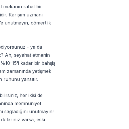
el mekanın rahat bir
dir. Karışım uzmanı
 Ve unutmayın, cömertlik
 ediyorsunuz - ya da
uz? Ah, seyahat etmenin
n
%10-15'i
kadar bir bahşiş
a tam zamanında yetişmek
n ruhunu yansıtır.
irsiniz; her ikisi de
n anında memnuniyet
ı sağladığını unutmayın!
olarınız varsa, eski