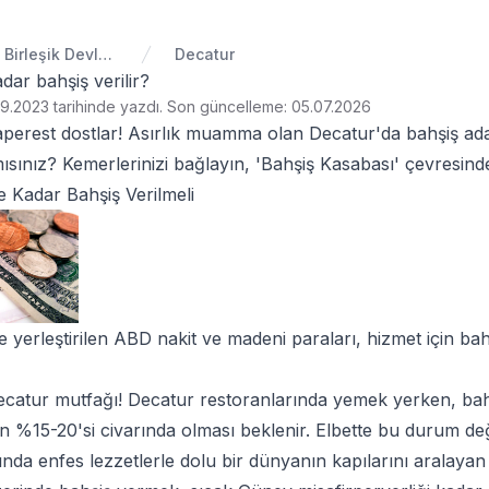
Amerika Birleşik Devletleri
Decatur
dar bahşiş verilir?
9.2023 tarihinde yazdı
.
Son güncelleme: 05.07.2026
erest dostlar! Asırlık muamma olan
Decatur'da bahşiş ad
sınız? Kemerlerinizi bağlayın,
'Bahşiş Kasabası'
çevresinde 
 Kadar Bahşiş Verilmeli
ne yerleştirilen ABD nakit ve madeni paraları, hizmet için b
ecatur mutfağı! Decatur restoranlarında yemek yerken, ba
ın
%15-20'si
civarında olması beklenir. Elbette bu durum deği
nda enfes lezzetlerle dolu bir dünyanın kapılarını aralayan