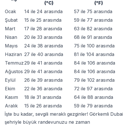
(°C)
(°F)
Ocak
14 ile 24 arasında
57 ile 75 arasında
Şubat
15 ile 25 arasında
59 ile 77 arasında
Mart
17 ile 28 arasında
63 ile 82 arasında
Nisan
20 ile 33 arasında
68 ile 91 arasında
Mayıs
24 ile 38 arasında
75 ile 100 arasında
Haziran
27 ile 40 arasında
81 ile 104 arasında
Temmuz
29 ile 41 arasında
84 ile 106 arasında
Ağustos
29 ile 41 arasında
84 ile 106 arasında
Eylül
26 ile 39 arasında
79 ile 102 arasında
Ekim
22 ile 36 arasında
72 ile 97 arasında
Kasım
18 ile 31 arasında
64 ile 88 arasında
Aralık
15 ile 26 arasında
59 ile 79 arasında
İşte bu kadar, sevgili meraklı gezginler! Görkemli Dubai
şehriyle büyük randevunuzu ne zaman