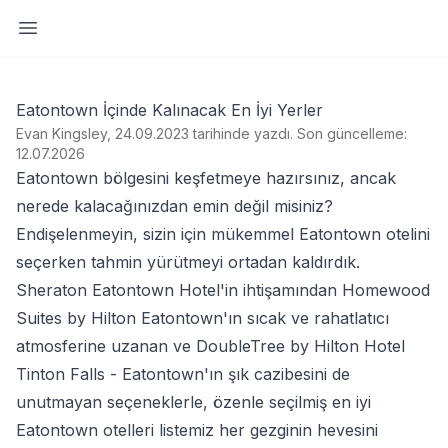
Yan paneli aç
Eatontown İçinde Kalınacak En İyi Yerler
Evan Kingsley, 24.09.2023 tarihinde yazdı
.
Son güncelleme:
12.07.2026
Eatontown bölgesini keşfetmeye hazırsınız, ancak
nerede kalacağınızdan emin değil misiniz?
Endişelenmeyin, sizin için mükemmel Eatontown otelini
seçerken tahmin yürütmeyi ortadan kaldırdık.
Sheraton Eatontown Hotel'in ihtişamından Homewood
Suites by Hilton Eatontown'ın sıcak ve rahatlatıcı
atmosferine uzanan ve DoubleTree by Hilton Hotel
Tinton Falls - Eatontown'ın şık cazibesini de
unutmayan seçeneklerle, özenle seçilmiş en iyi
Eatontown otelleri listemiz her gezginin hevesini