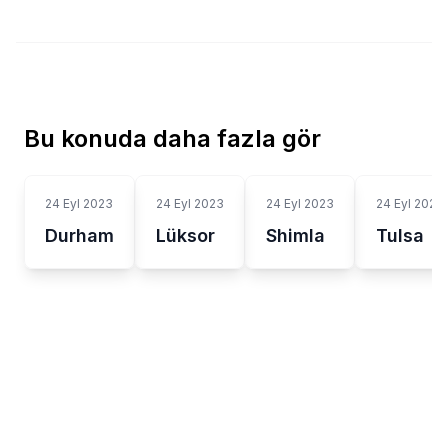
Bu konuda daha fazla gör
24 Eyl 2023
24 Eyl 2023
24 Eyl 2023
24 Eyl 2023
Durham
Lüksor
Shimla
Tulsa