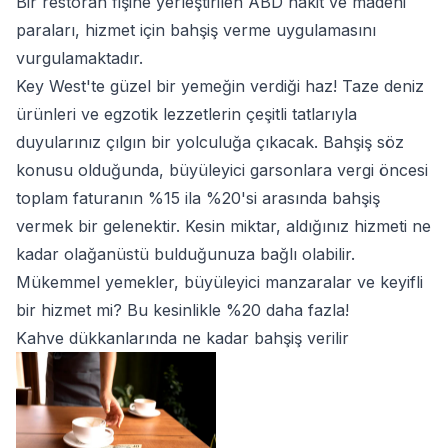
Bir restoran fişine yerleştirilen ABD nakit ve madeni
paraları, hizmet için bahşiş verme uygulamasını
vurgulamaktadır.
Key West'te güzel bir yemeğin verdiği haz! Taze deniz
ürünleri ve egzotik lezzetlerin çeşitli tatlarıyla
duyularınız çılgın bir yolculuğa çıkacak. Bahşiş söz
konusu olduğunda, büyüleyici garsonlara vergi öncesi
toplam faturanın %15 ila %20'si arasında bahşiş
vermek bir gelenektir. Kesin miktar, aldığınız hizmeti ne
kadar olağanüstü bulduğunuza bağlı olabilir.
Mükemmel yemekler, büyüleyici manzaralar ve keyifli
bir hizmet mi? Bu kesinlikle %20 daha fazla!
Kahve dükkanlarında ne kadar bahşiş verilir