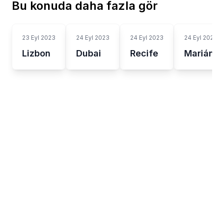
Bu konuda daha fazla gör
23 Eyl 2023
24 Eyl 2023
24 Eyl 2023
24 Eyl 2023
Lizbon
Dubai
Recife
Mariáns