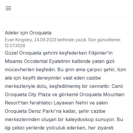
Yan paneli aç
Aileler için Oroquieta
Evan Kingsley, 24.09.2023 tarihinde yazdı
.
Son güncelleme:
12.07.2026
Güzel Oroquieta şehrini keşfederken Filipinler'in
Misamis Occidental Eyaletinin kalbinde yatan gizli
mücevherleri keşfedin. Bu şirin ama çarpıcı şehir, tüm
aile için keyifli deneyimler vaat eden cazibe
merkezleriyle dolu, keşfedilmemiş bir cennettir. Canlı
Oroquieta City Plaza ve görkemli Oroquieta Mountain
Resort'tan ferahlatıcı Layawan Nehri ve sakin
Oroquieta Deniz Parkı'na kadar, şehir cazibe
merkezlerinden oluşan bir kaleydoskop sunuyor. Bu
ilgi çekici yerlerde yolculuk ederken, her ziyareti